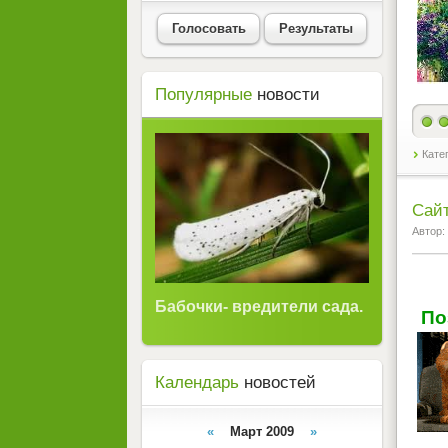
Голосовать
Результаты
Популярные
новости
Кате
Сайт
Автор:
Бабочки- вредители сада.
По
Календарь
новостей
«
Март 2009
»