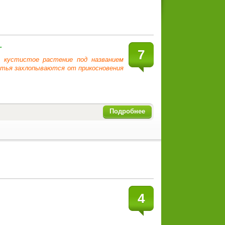
.
7
 кустистое растение под названием
истья захлопываются от прикосновения
Подробнее
4