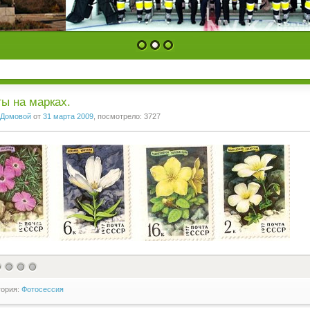
1
2
3
ы на марках.
Домовой
от
31 марта 2009
, посмотрело: 3727
гория:
Фотосессия