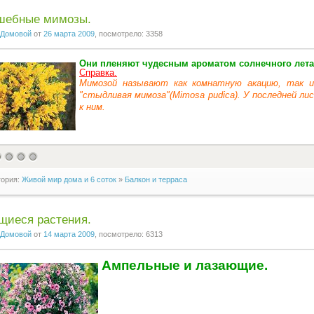
шебные мимозы.
Домовой
от
26 марта 2009
, посмотрело: 3358
Они пленяют чудесным ароматом солнечного лета
Справка.
Мимозой называют как комнатную акацию, так и
"стыдливая мимоза"(Mimosa pudica). У последней л
к ним.
гория:
Живой мир дома и 6 соток
»
Балкон и терраса
щиеся растения.
Домовой
от
14 марта 2009
, посмотрело: 6313
Ампельные и лазающие.