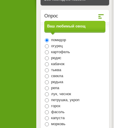
Опрос
Ваш любимый овощ
помидор
огурец
картофель
редис
кабачок
тыква
свекла
редька
репа
лук, чеснок
петрушка, укроп
горох
фасоль
капуста
морковь