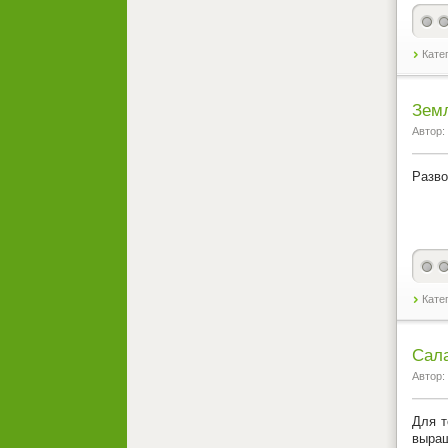
Кате
Земл
Автор:
Разво
Кате
Сала
Автор:
Для т
выращ