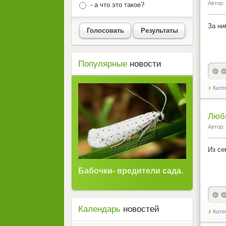
Автор:
- а что это такое?
За ни
Голосовать
Результаты
Популярные
новости
Кате
Люб
Автор:
Из се
Бабочки- вредители сада.
Календарь
новостей
Кате