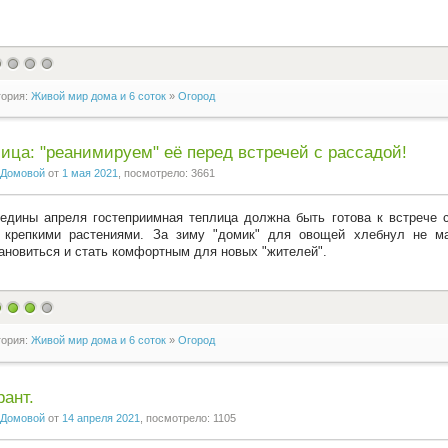
гория:
Живой мир дома и 6 соток
»
Огород
ица: "реанимируем" её перед встречей с рассадой!
Домовой
от
1 мая 2021
, посмотрело: 3661
едины апреля гостеприимная теплица должна быть готова к встрече 
ь крепкими растениями. За зиму "домик" для овощей хлебнул не м
ановиться и стать комфортным для новых "жителей".
гория:
Живой мир дома и 6 соток
»
Огород
ант.
Домовой
от
14 апреля 2021
, посмотрело: 1105