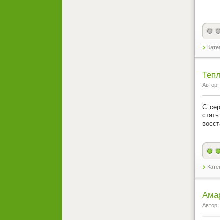
Кате
Тепл
Автор:
С сер
стат
восст
Кате
Амар
Автор: