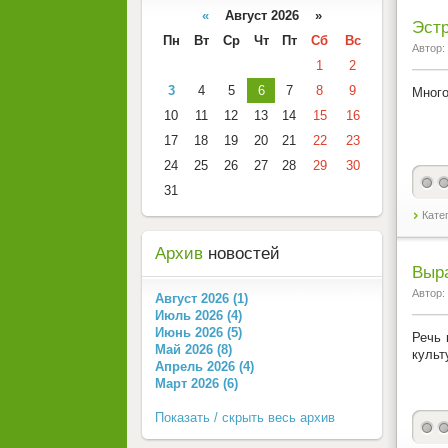
«
Август 2026 »
Эстр
Пн
Вт
Ср
Чт
Пт
Сб
Вс
Автор:
1
2
3
4
5
6
7
8
9
Много
10
11
12
13
14
15
16
17
18
19
20
21
22
23
24
25
26
27
28
29
30
31
Кате
Архив
новостей
Выр
Автор:
Август 2026 (1)
Июль 2026 (4)
Июнь 2026 (5)
Речь 
Май 2026 (8)
культ
Апрель 2026 (4)
Март 2026 (6)
Показать / скрыть весь архив