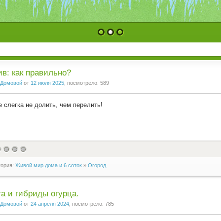
1
2
3
в: как правильно?
Домовой
от
12 июля 2025
, посмотрело: 589
 слегка не долить, чем перелить!
гория:
Живой мир дома и 6 соток
»
Огород
а и гибриды огурца.
Домовой
от
24 апреля 2024
, посмотрело: 785