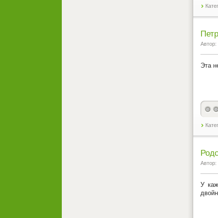
Кате
Петр
Автор:
Эта н
Кате
Родс
Автор:
У каж
двойн