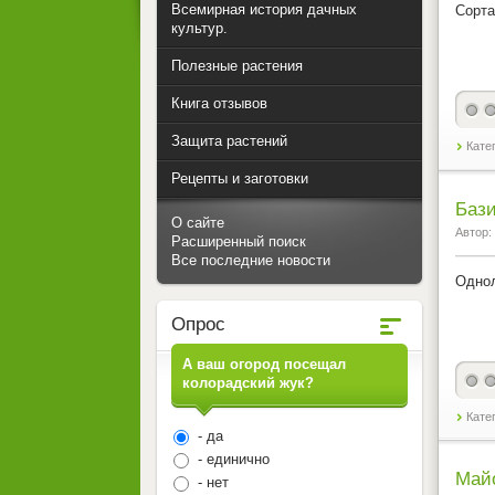
Всемирная история дачных
Сорта
культур.
Полезные растения
Книга отзывов
Защита растений
Кате
Рецепты и заготовки
Бази
О сайте
Автор:
Расширенный поиск
Все последние новости
Однол
Опрос
А ваш огород посещал
колорадский жук?
Кате
- да
- единично
Май
- нет