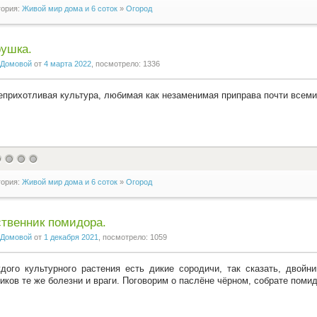
гория:
Живой мир дома и 6 соток
»
Огород
ушка.
Домовой
от
4 марта 2022
, посмотрело: 1336
еприхотливая культура, любимая как незаменимая приправа почти всем
гория:
Живой мир дома и 6 соток
»
Огород
твенник помидора.
Домовой
от
1 декабря 2021
, посмотрело: 1059
дого культурного растения есть дикие сородичи, так сказать, двойн
иков те же болезни и враги. Поговорим о паслёне чёрном, собрате поми