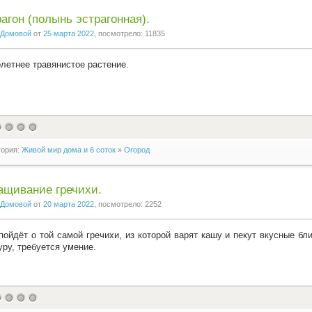
агон (полынь эстрагонная).
Домовой
от
25 марта 2022
, посмотрело: 11835
летнее травянистое растение.
гория:
Живой мир дома и 6 соток
»
Огород
ащивание гречихи.
Домовой
от
20 марта 2022
, посмотрело: 2252
пойдёт о той самой гречихи, из которой варят кашу и пекут вкусные б
уру, требуется умение.