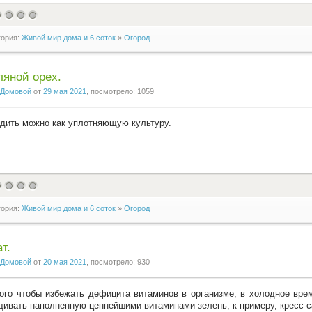
гория:
Живой мир дома и 6 соток
»
Огород
яной орех.
Домовой
от
29 мая 2021
, посмотрело: 1059
дить можно как уплотняющую культуру.
гория:
Живой мир дома и 6 соток
»
Огород
т.
Домовой
от
20 мая 2021
, посмотрело: 930
ого чтобы избежать дефицита витаминов в организме, в холодное вре
ивать наполненную ценнейшими витаминами зелень, к примеру, кресс-са