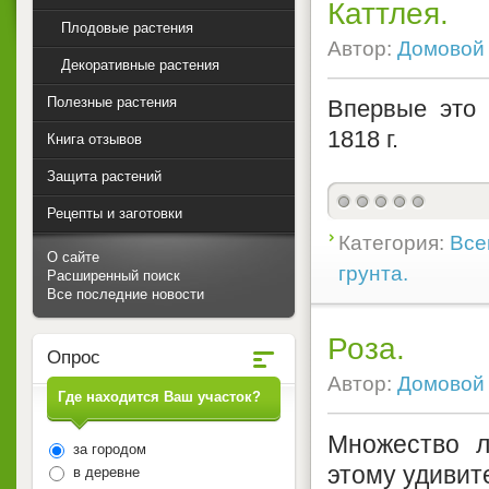
Каттлея.
Плодовые растения
Автор:
Домовой
Декоративные растения
Полезные растения
Впервые это 
1818 г.
Книга отзывов
Защита растений
Рецепты и заготовки
Категория:
Все
О сайте
грунта.
Расширенный поиск
Все последние новости
Роза.
Опрос
Автор:
Домовой
Где находится Ваш участок?
Множество л
за городом
этому удивит
в деревне