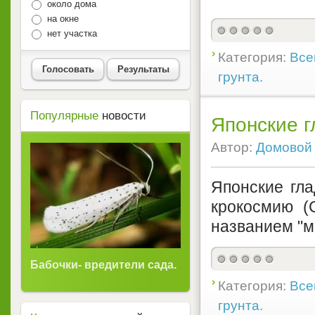
около дома
на окне
нет участка
Категория:
Все
Голосовать
Результаты
грунта.
Популярные
новости
Японские г
Автор:
Домовой
Японские гл
крокосмию (C
названием "м
Бабочки- вредители сада.
Категория:
Все
грунта.