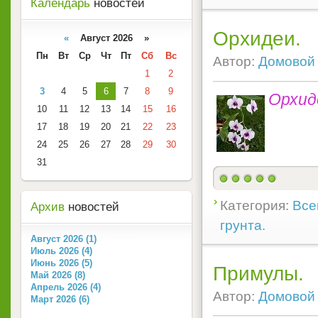
Календарь
новостей
Орхидеи.
«
Август 2026 »
Пн
Вт
Ср
Чт
Пт
Сб
Вс
Автор:
Домовой
1
2
3
4
5
6
7
8
9
Орхид
10
11
12
13
14
15
16
17
18
19
20
21
22
23
24
25
26
27
28
29
30
31
Категория:
Все
Архив
новостей
грунта.
Август 2026 (1)
Июль 2026 (4)
Июнь 2026 (5)
Примулы.
Май 2026 (8)
Апрель 2026 (4)
Автор:
Домовой
Март 2026 (6)