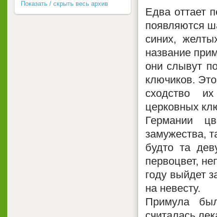
Показать / скрыть весь архив
Едва оттает п
появляются ша
синих, желты
название прим
они слывут п
ключиков. Это
сходство их
церковных клю
Германии ц
замужества, т
будто та дев
первоцвет, не
году выйдет з
на невесту.
Примула был
считалась ле