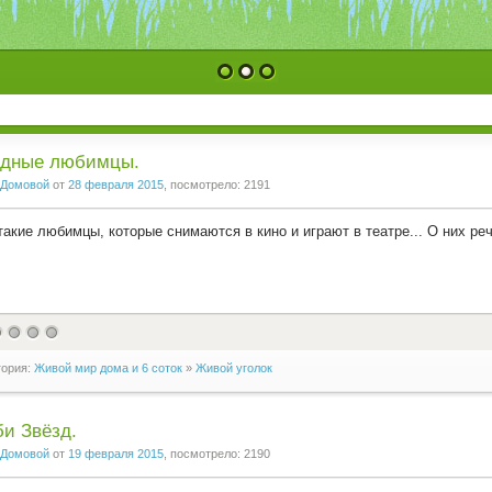
1
2
3
здные любимцы.
Домовой
от
28 февраля 2015
, посмотрело: 2191
такие любимцы, которые снимаются в кино и играют в театре... О них реч
гория:
Живой мир дома и 6 соток
»
Живой уголок
и Звёзд.
Домовой
от
19 февраля 2015
, посмотрело: 2190