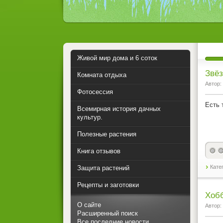
Живой мир дома и 6 соток
Звё
Комната отдыха
Автор:
Фотосессия
Есть 
Всемирная история дачных
культур.
Полезные растения
Книга отзывов
Кате
Защита растений
Рецепты и заготовки
Хобб
О сайте
Автор:
Расширенный поиск
Все последние новости