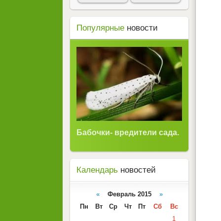
Популярные
новости
Бабочки- вредители сада.
Календарь
новостей
«
Февраль 2015
»
Пн
Вт
Ср
Чт
Пт
Сб
Вс
1