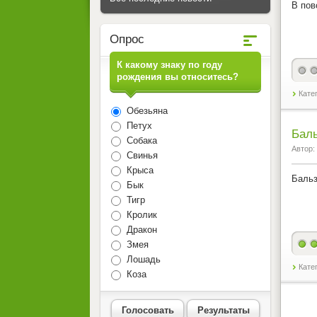
В пов
Опрос
К какому знаку по году
рождения вы относитесь?
Кате
Обезьяна
Петух
Бал
Собака
Автор:
Свинья
Крыса
Бальз
Бык
Тигр
Кролик
Дракон
Змея
Лошадь
Кате
Коза
Голосовать
Результаты