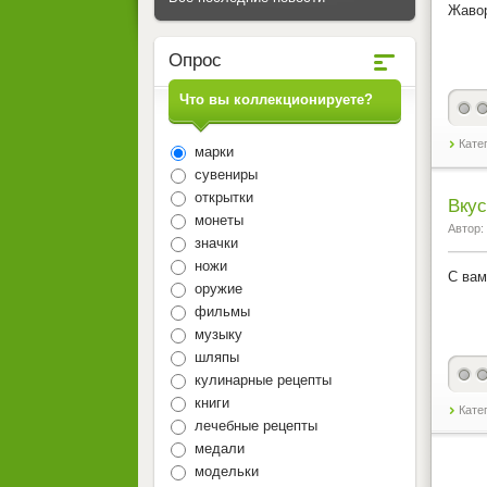
Жавор
Опрос
Что вы коллекционируете?
Катег
марки
сувениры
открытки
Вкус
монеты
Автор:
значки
ножи
С вам
оружие
фильмы
музыку
шляпы
кулинарные рецепты
книги
Кате
лечебные рецепты
медали
модельки