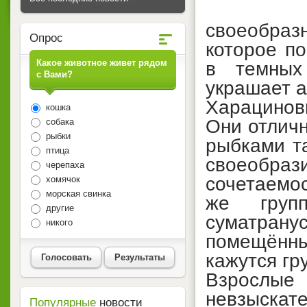
своеобра
Опрос
которое по
Какое животное живет рядом
в темных
с Вами?
украшает 
Харацинов
кошка
Они отличн
собака
рыбки
рыбками т
птица
своеобра
черепаха
сочетаемос
хомячок
морская свинка
же груп
другие
суматран
никого
помещённы
кажутся гр
Голосовать
Результаты
Взрослы
невзыскат
Популярные
новости