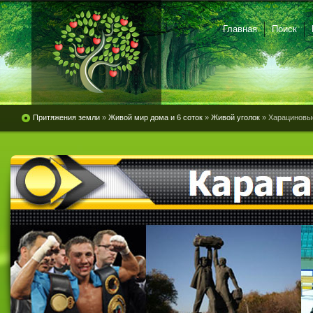
Главная
Поиск
Притяжения земли
»
Живой мир дома и 6 соток
»
Живой уголок
» Харациновы