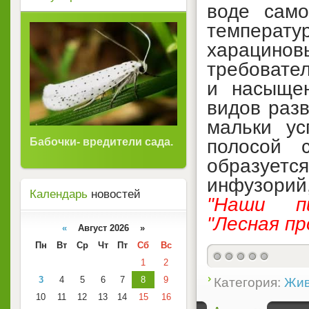
воде само
температу
харацинов
требовател
и насыщен
видов разв
мальки ус
Бабочки- вредители сада.
полосой 
образует
инфузорий,
Календарь
новостей
"Наши пи
"Лесная п
«
Август 2026 »
Пн
Вт
Ср
Чт
Пт
Сб
Вс
1
2
3
4
5
6
7
8
9
Категория:
Жив
10
11
12
13
14
15
16