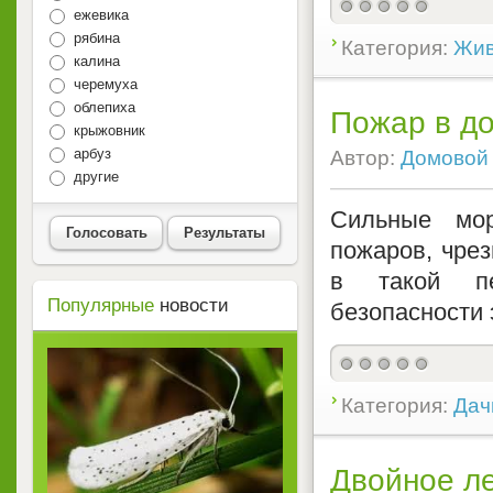
ежевика
рябина
Категория:
Жив
калина
черемуха
облепиха
Пожар в д
крыжовник
арбуз
Автор:
Домовой
другие
Сильные мор
Голосовать
Результаты
пожаров, чре
в такой пе
Популярные
новости
безопасности 
Категория:
Дач
Двойное ле