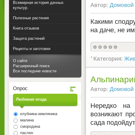
Всемирная история дачных
Автор:
Домовой
культур.
Полезные растения
Какими сподр
Книга отзывов
на даче, не и
Защита растений
Рецепты и заготовки
Категория:
Жив
О сайте
Расширенный поиск
Все последние новости
Альпинарий
Опрос
Автор:
Домовой
Любимая ягода
Нередко на 
возникают пр
клубника-земляника
малина
сада подойду
смородина
паслен