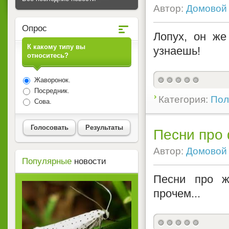
Автор:
Домовой
Опрос
Лопух, он же 
К какому типу вы
узнаешь!
относитесь?
Жаворонок.
Посредник.
Категория:
Пол
Сова.
Голосовать
Результаты
Песни про 
Автор:
Домовой
Популярные
новости
Песни про ж
прочем...