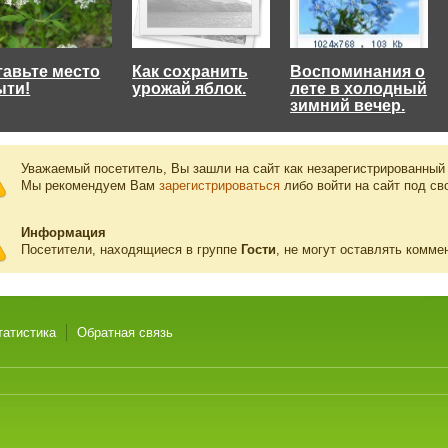
тавьте место
Как сохранить
Воспоминания о
ыти!
урожай яблок.
лете в холодный
зимний вечер.
Уважаемый посетитель, Вы зашли на сайт как незарегистрированный
Мы рекомендуем Вам
зарегистрироваться
либо войти на сайт под св
Информация
Посетители, находящиеся в группе
Гости
, не могут оставлять комме
татистика
Обратная связь