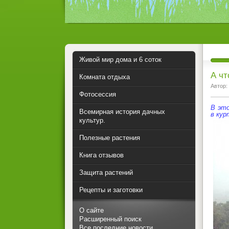
Живой мир дома и 6 соток
А чт
Комната отдыха
Автор:
Фотосессия
В это
Всемирная история дачных
в кур
культур.
Полезные растения
Книга отзывов
Защита растений
Рецепты и заготовки
О сайте
Расширенный поиск
Все последние новости