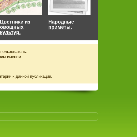
Цветники из
Народные
овощных
приметы.
культур.
 пользователь.
оим именем.
нтарии к данной публикации.