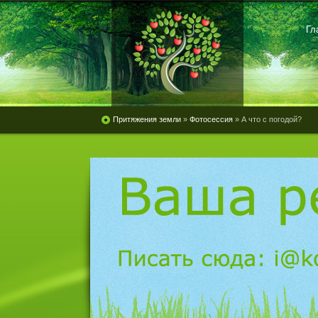
Гл
Притяжения земли
»
Фотосессия
» А что с погодой?