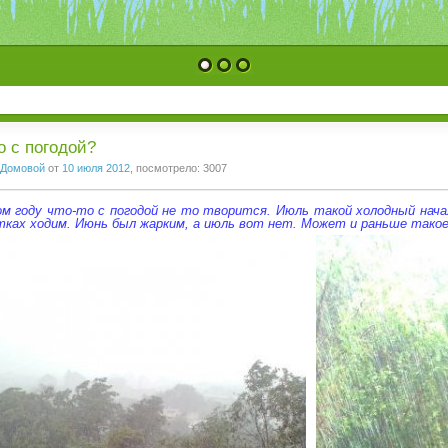
1
2
3
о с погодой?
Домовой
от
10 июля 2012
, посмотрело: 3007
м году что-то с погодой не то творится. Июль такой холодный нача
тках ходим. Июнь был жарким, а июль вот нет. Может и раньше такое 