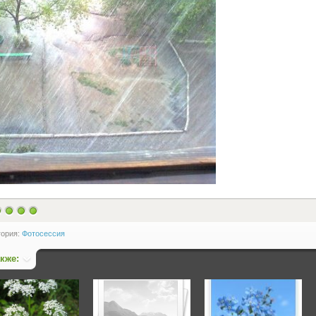
гория:
Фотосессия
акже: