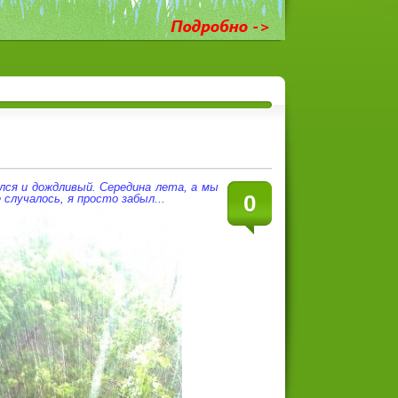
лся и дождливый. Середина лета, а мы
0
случалось, я просто забыл...