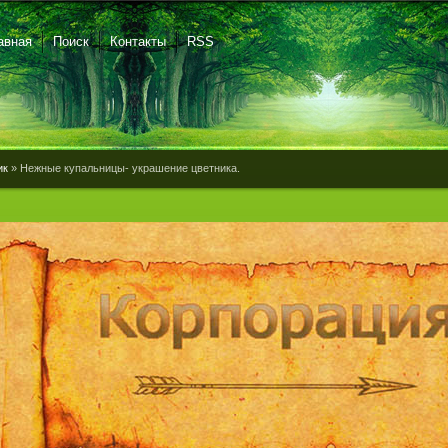
авная
Поиск
Контакты
RSS
ик
» Нежные купальницы- украшение цветника.