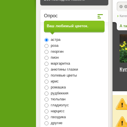
Опрос
Кате
А т
Ваш любимый цветок.
астра
роза
георгин
пион
маргаритка
Ку
анютины глазки
полевые цветы
ирис
ромашка
рудбеккия
тюльпан
гладиолус
нарцисс
гвоздика
другие