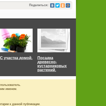
Поделиться:
С участка домой.
Посадка
древесно-
кустарниковых
растений.
 пользователь.
оим именем.
нтарии к данной публикации.