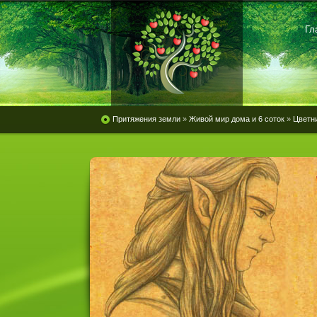
Гл
Притяжения земли
»
Живой мир дома и 6 соток
»
Цветн