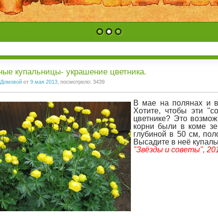
1
2
3
ые купальницы- украшение цветника.
Домовой
от
9 мая 2013
, посмотрело: 3439
В мае на полянах и в
Хотите, чтобы эти "
цветнике? Это возмож
корни были в коме зе
глубиной в 50 см, пол
Высадите в неё купаль
"Звёзды и советы", 20