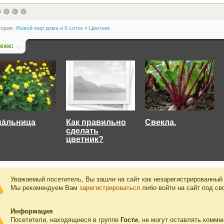
гория:
Живой мир дома и 6 соток
»
Цветник
акже:
па́льница
Как правильно
Свекла.
сделать
цветник?
Уважаемый посетитель, Вы зашли на сайт как незарегистрированный
Мы рекомендуем Вам
зарегистрироваться
либо войти на сайт под св
Информация
Посетители, находящиеся в группе
Гости
, не могут оставлять комме