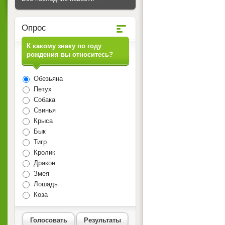
Опрос
К какому знаку по году
рождения вы относитесь?
Обезьяна
Петух
Собака
Свинья
Крыса
Бык
Тигр
Кролик
Дракон
Змея
Лошадь
Коза
Голосовать
Результаты