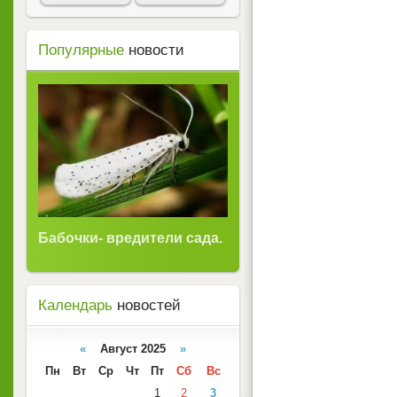
Популярные
новости
Бабочки- вредители сада.
Календарь
новостей
«
Август 2025
»
Пн
Вт
Ср
Чт
Пт
Сб
Вс
1
2
3