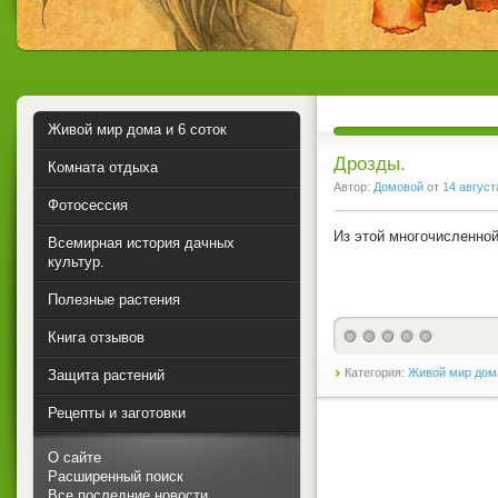
Живой мир дома и 6 соток
Дрозды.
Комната отдыха
Автор:
Домовой
от
14 август
Фотосессия
Из этой многочисленной
Всемирная история дачных
культур.
Полезные растения
Книга отзывов
Категория:
Живой мир дома
Защита растений
Рецепты и заготовки
О сайте
Расширенный поиск
Все последние новости