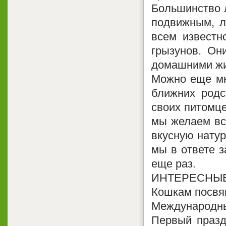
Большинство 
подвижным, л
всем известн
грызунов. Он
домашними жи
Можно еще мн
ближних родс
своих питомце
мы желаем вс
вкусную натур
мы в ответе з
еще раз.
ИНТЕРЕСНЫ
Кошкам посвящ
Международный
Первый празд