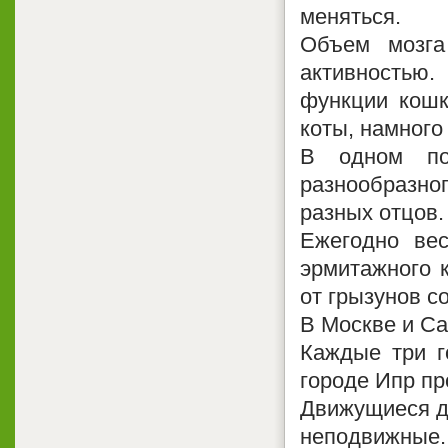
меняться.
Объем мозга
активностью
функции кошк
коты, намног
В одном по
разнообразно
разных отцов.
Ежегодно ве
эрмитажного к
от грызунов с
В Москве и Са
Каждые три г
городе Ипр пр
Движущиеся да
неподвижные.