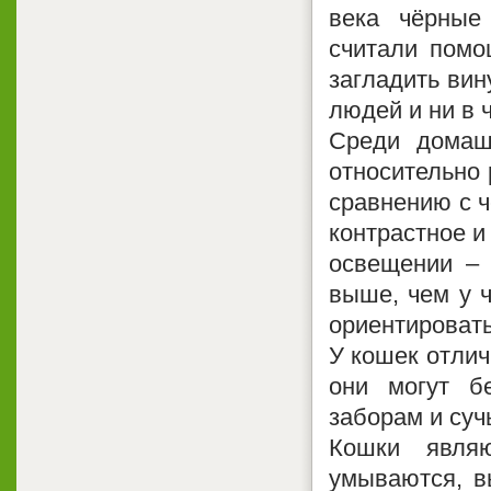
века чёрные
считали помо
загладить вин
людей и ни в 
Среди домаш
относительно 
сравнению с ч
контрастное и
освещении – 
выше, чем у 
ориентировать
У кошек отлич
они могут б
заборам и суч
Кошки явля
умываются, в