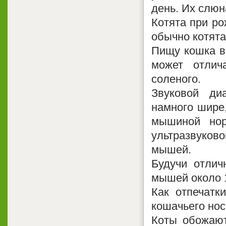
день. Их слю
Котята при ро
обычно котята
Пищу кошка во
может отлич
соленого.
Звуковой ди
намного шире,
мышиной нор
ультразвуко
мышей.
Будучи отлич
мышей около 1
Как отпечатк
кошачьего но
Коты обожают