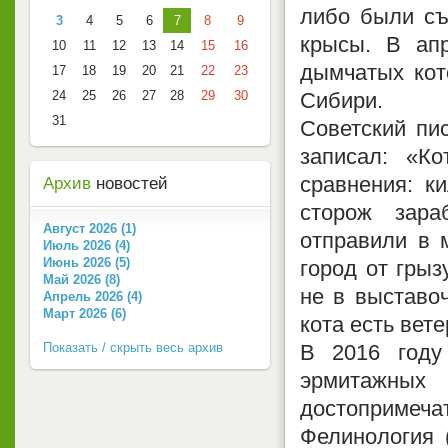
либо были съ
3
4
5
6
7
8
9
крысы. В ап
10
11
12
13
14
15
16
дымчатых кот
17
18
19
20
21
22
23
24
25
26
27
28
29
30
Сибири.
31
Советский пи
записал: «К
сравнения: к
Архив
новостей
сторож зара
Август 2026 (1)
отправили в 
Июль 2026 (4)
Июнь 2026 (5)
город от грыз
Май 2026 (8)
не в выставоч
Апрель 2026 (4)
Март 2026 (6)
кота есть вет
Показать / скрыть весь архив
В 2016 году
эрмитаж
достопримеча
Фелинология (