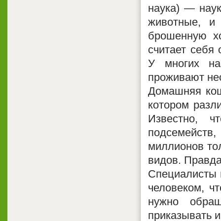
наука) — нау
животные, и
брошенную хо
считает себя 
У многих на
проживают не
Домашняя кошк
котором разли
Известно, ч
подсемейств, 
миллионов то
видов. Правда
Специалисты п
человеком, ч
нужно обра
приказывать и