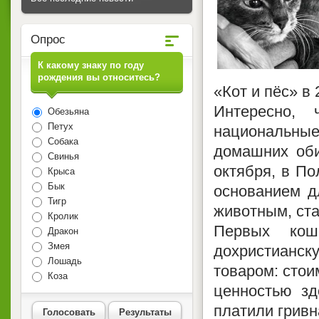
Опрос
К какому знаку по году
рождения вы относитесь?
«Кот и пёс» в 
Интересно,
Обезьяна
Петух
национальные
Собака
домашних оби
Свинья
октября, в П
Крыса
Бык
основанием д
Тигр
животным, ста
Кролик
Первых ко
Дракон
Змея
дохристианс
Лошадь
товаром: стои
Коза
ценностью зд
платили гривн
Голосовать
Результаты