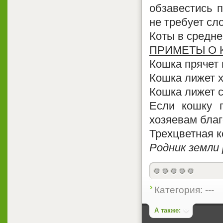
обзавестись п
не требует сл
Коты в средне
ПРИМЕТЫ О 
Кошка прячет н
Кошка лижет х
Кошка лижет с
Если кошку п
хозяевам благ
Трехцветная к
Родник земли 
Категория: ---
А также: