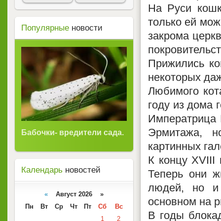
На Руси кошк
только ей мож
Популярные
новости
закрома церкв
покровительст
Прижились ко
некоторых даж
Любимого кота
году из дома 
Императрица Е
Эрмитажа, н
Бабочки- вредители сада.
картинных гал
К концу XVIII
Календарь
новостей
Теперь они ж
людей, но и
«
Август 2026 »
основном на р
Пн
Вт
Ср
Чт
Пт
Сб
Вс
В годы блока
1
2