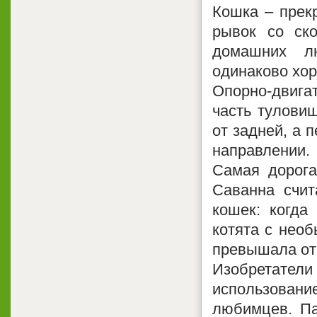
Кошка – прекр
рывок со ско
домашних л
одинаково хор
Опорно-двигат
часть тулови
от задней, а 
направлении.
Самая дорога
Саванна счит
кошек: когда
котята с нео
превышала отм
Изобретате
использовани
любимцев. Па