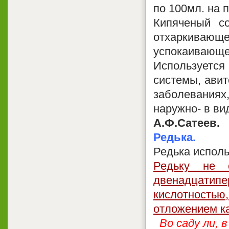
по 100мл. на п
Кипяченый с
отхаркивающ
успокаивающе
Используетс
системы, авит
заболеваниях,
наружно- в ви
А.Ф.Сатеев.
Редька.
Редька исполь
Редьку не 
двенадцати
кислотностью
отложением к
Во саду ли, 