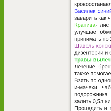
кровоостанав
Василек сини
заварить как ч
Крапива
- лис
улучшает обме
принимать по 2
Щавель конск
дизентерии и 
Травы вылеча
Лечение брон
также помогае
Взять по одно
и-мачехи, ча
подорожника.
залить 0,5л к
Процедить и п