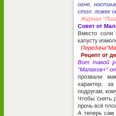
огне, настаи
стол. ложке о
Журнал "Лиза
Совет от Мал
Вместо соли 
капусту измол
Передача"Мал
Рецепт от д
Вот такой р
"Малахов+" от
прозвали ма
характер, з
подругам, кому
Чтобы снять д
прочь всё пло
А теперь сам 