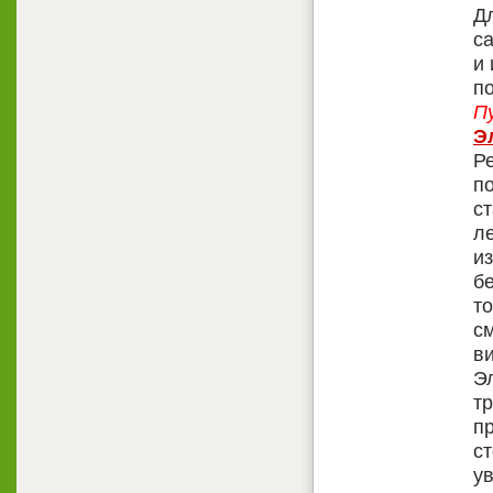
Д
с
и
п
П
Э
Р
по
ст
ле
из
б
то
с
ви
Э
тр
п
ст
у