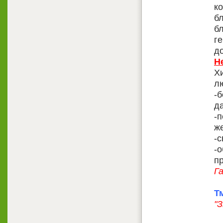
ко
б
б
г
д
Н
Х
л
-
д
-
ж
-
-
пр
Г
Т
"