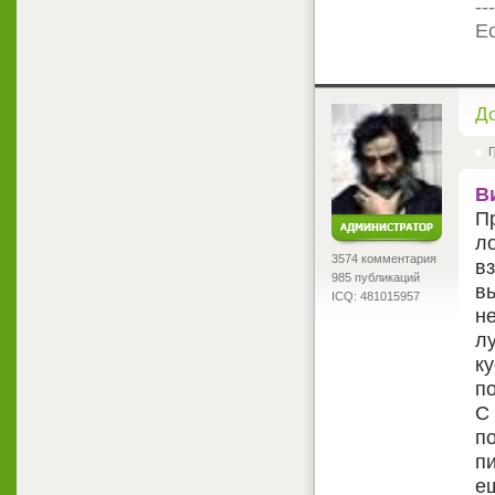
---
Ес
<
Д
Г
В
Пр
ло
3574 комментария
в
985 публикаций
в
ICQ: 481015957
н
л
ку
по
С
п
пи
е