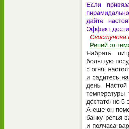
Если привяз
пирамидальног
дайте настоя
Эффект достиг
Свистунова Е
Репей от гем
Набрать ли
большую посуд
с огня, насто
и садитесь на
день. Настой
температуры 
достаточно 5 
А еще он помо
банку репья 
и полчаса вар