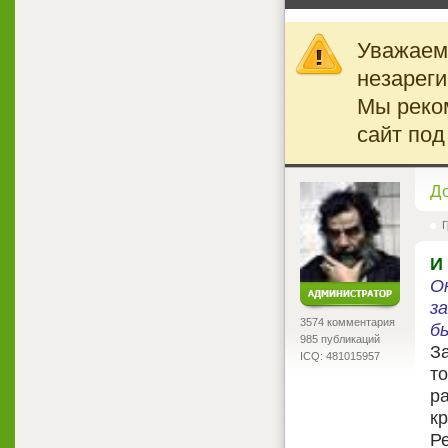
Уважаемы
незареги
Мы реко
сайт под
<
Д
Г
И
О
з
3574 комментария
б
985 публикаций
З
ICQ: 481015957
то
ра
к
Р