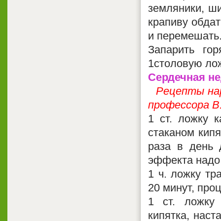
земляники, ши
крапиву обдат
и перемешать
Запарить гор
1столовую лож
Сердечная не
Рецепты нар
профессора В.
1 ст. ложку 
стаканом кипя
раза в день 
эффекта надо 
1 ч. ложку тр
20 минут, про
1 ст. ложку
кипятка, наст