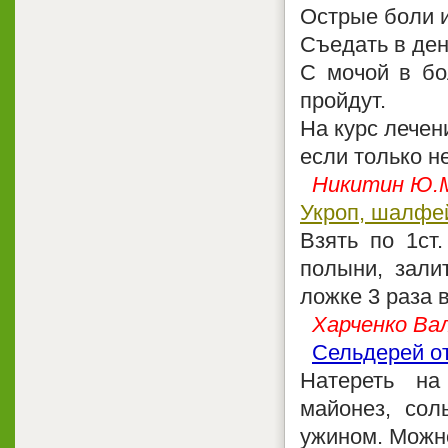
Острые боли и
Съедать в ден
С мочой в бо
пройдут.
На курс лечен
если только н
Никитин Ю.М
Укроп, шалфей
Взять по 1ст
полыни, залит
ложке 3 раза 
Харченко Ва
Сельдерей о
Натереть на
майонез, сол
ужином. Можн