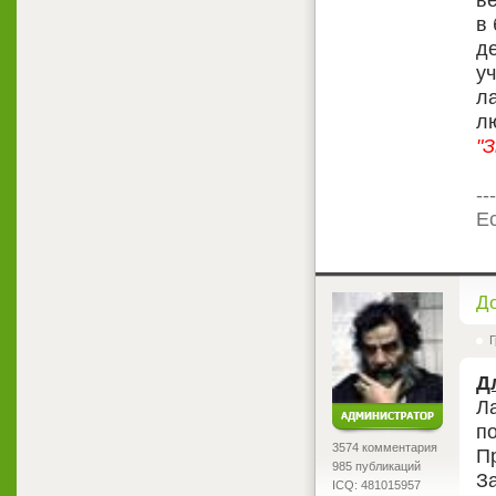
в 
де
у
л
л
"
---
Ес
<
Д
Г
Д
Л
по
3574 комментария
Пр
985 публикаций
З
ICQ: 481015957