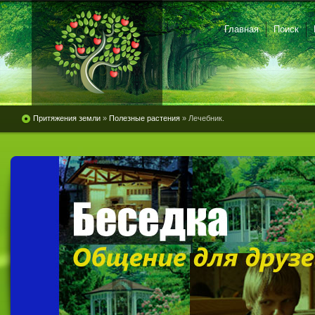
Главная
Поиск
Притяжения земли
»
Полезные растения
» Лечебник.