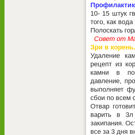
Профилактика
10- 15 штук г
того, как вода
Полоскать гор
Совет от Мал
Зри в корень.
Удаление ка
рецепт из ко
камни в поч
давление, про
выполняет фу
сбои по всем 
Отвар готови
варить в 3л
закипания. Ос
все за 3 дня 