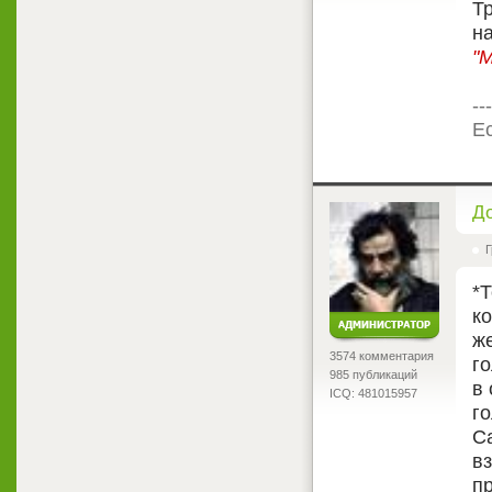
Тр
на
"
---
Ес
<
Д
Г
*
к
ж
3574 комментария
го
985 публикаций
в
ICQ: 481015957
г
С
в
п