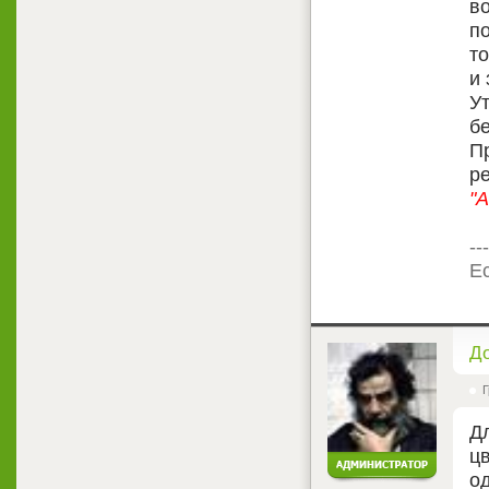
во
п
т
и 
У
бе
П
ре
"
---
Ес
<
Д
Г
Д
ц
од