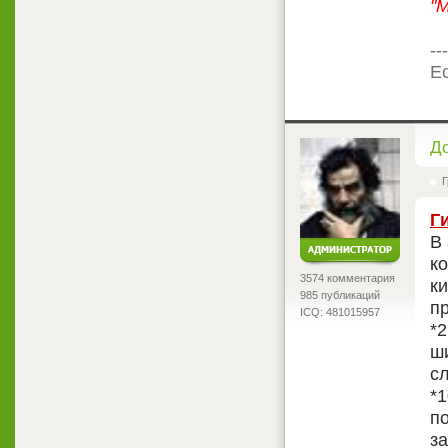
"
---
Ес
<
Д
Г
Г
В
к
3574 комментария
к
985 публикаций
пр
ICQ: 481015957
*
ш
с
*1
по
з