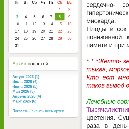
Пн
Вт
Ср
Чт
Пт
Сб
Вс
сердечно- с
1
2
гипертониче
3
4
5
6
7
8
9
миокарда.
10
11
12
13
14
15
16
Плоды и сок 
17
18
19
20
21
22
23
пониженной 
24
25
26
27
28
29
30
памяти и при 
31
* * *Желто- з
Архив
новостей
тыква, морко
Кто ест мно
Август 2026 (1)
Июль 2026 (4)
таков вывод 
Июнь 2026 (5)
Май 2026 (8)
Апрель 2026 (4)
Лечебные сор
Март 2026 (6)
Тысячалистни
Показать / скрыть весь архив
цветения. Суш
раза в день-