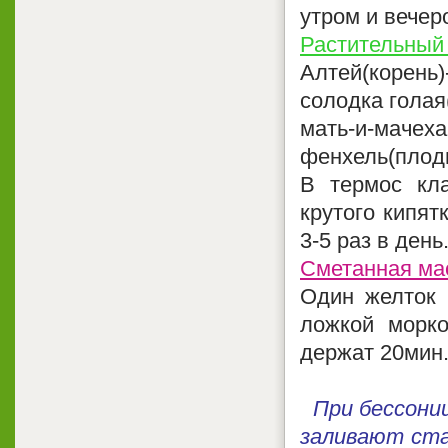
утром и вечер
Растительный 
Алтей(корень)-
солодка голая(
мать-и-мачеха(
фенхель(плоды
В термос кла
крутого кипят
3-5 раз в день
Сметанная ма
Один желток 
ложкой морк
держат 20мин.
При бессони
заливают ста