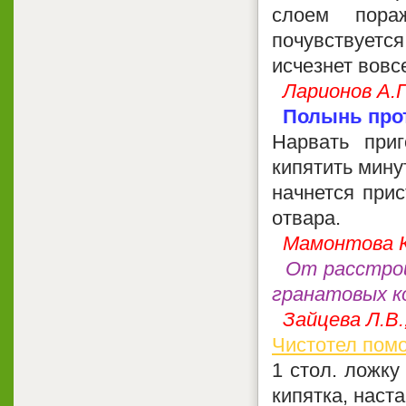
слоем пора
почувствуетс
исчезнет вовс
Ларионов А.П
Полынь про
Нарвать при
кипятить минут
начнется прис
отвара.
Мамонтова К
От расстро
гранатовых к
Зайцева Л.В.
Чистотел помо
1 стол. ложку
кипятка, наста