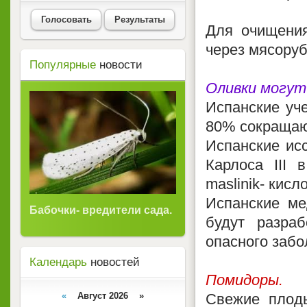
Голосовать
Результаты
Для очищения
через мясоруб
Популярные
новости
Оливки могут
Испанские уч
80% сокращаю
Испанские ис
Карлоса III 
maslinik- кис
Испанские ме
Бабочки- вредители сада.
Ночные трели.
будут разра
опасного забо
Календарь
новостей
Помидоры.
«
Август 2026 »
Свежие плоды