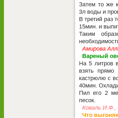
Затем то же к
3л воды и про
В третий раз 
15мин. и выпи
Таким образ
необходимости
Амирова Алл
Вареный ов
На 5 литров 
взять прямо 
кастрюлю с во
40мин. Охлади
Пил его 2 ме
песок.
Коваль И.Ф.,
Что выгоня