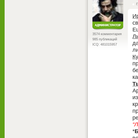
Г
И
с
Е
3574 комментария
Л
985 публикаций
д
ICQ: 481015957
л
К
п
б
ка
Т
А
и
к
п
р
"Л
*
Б
в