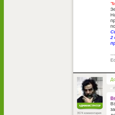
"
З
Н
п
п
С
2
п
---
Ес
<
Д
Г
В
Вз
за
3574 комментария
де