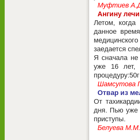
Муфтиев А.Д
Ангину леч
Летом, когда
данное время
медицинског
заедается сп
Я сначала не 
уже 16 лет,
процедуру:50г
Шамсутова Г
Отвар из ме
От тахикардии
дня. Пью уже
приступы.
Белуева М.М.