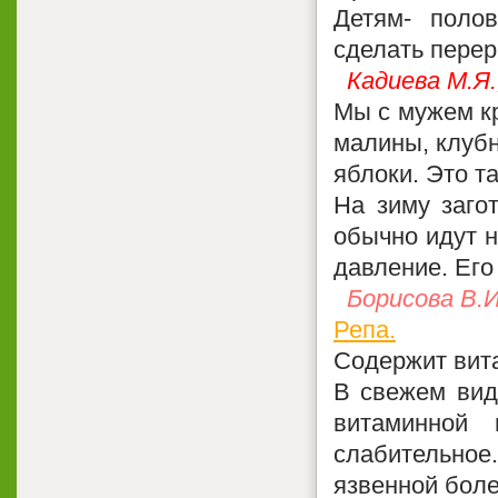
Детям- поло
сделать перер
Кадиева М.Я.
Мы с мужем кр
малины, клубн
яблоки. Это т
На зиму заго
обычно идут н
давление. Его
Борисова В.И
Репа.
Содержит вита
В свежем вид
витаминной 
слабительное
язвенной боле