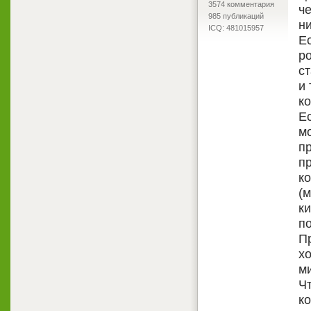
3574 комментария
ч
985 публикаций
н
ICQ: 481015957
Е
р
ст
и
ко
Ес
м
п
п
к
(
ки
по
П
х
м
Ч
ко