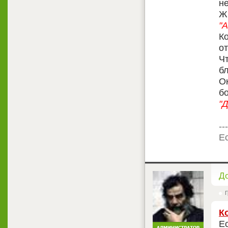
н
Ж
"
К
от
Ч
б
Ок
б
"
---
Ес
<
Д
Г
К
Ес