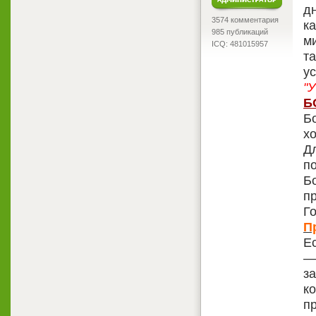
д
3574 комментария
к
985 публикаций
м
ICQ: 481015957
т
ус
"У
Б
Бо
х
Д
п
Б
п
Го
П
Е
—
з
к
п