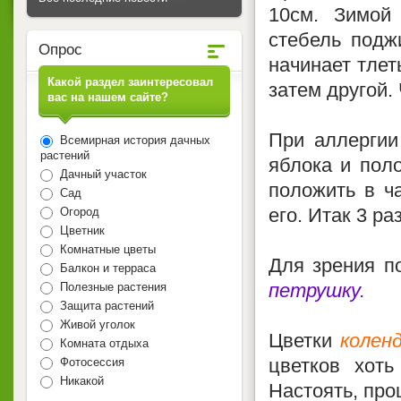
10см. Зимой
стебель подж
Опрос
начинает тлет
Какой раздел заинтересовал
затем другой.
вас на нашем сайте?
При аллерги
Всемирная история дачных
растений
яблока и поло
Дачный участок
положить в ч
Сад
его. Итак 3 ра
Огород
Цветник
Комнатные цветы
Для зрения п
Балкон и терраса
петрушку.
Полезные растения
Защита растений
Живой уголок
Цветки
колен
Комната отдыха
цветков хоть
Фотосессия
Никакой
Настоять, проц