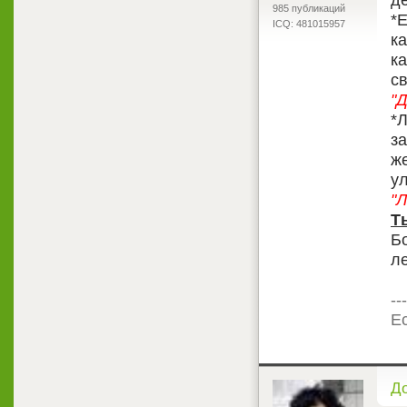
985 публикаций
*Е
ICQ: 481015957
к
ка
св
"Д
*
з
ж
у
"Л
Ты
Б
ле
---
Ес
<
Д