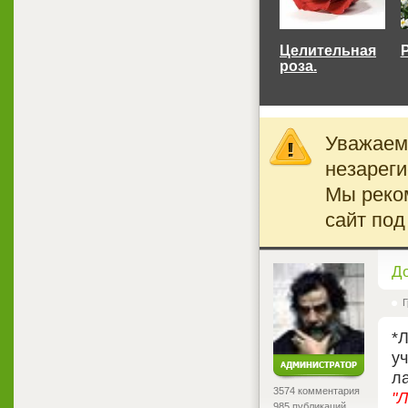
Целительная
роза.
Уважаемы
незареги
Мы реко
сайт под
<
Д
Г
*Л
у
л
3574 комментария
"Л
985 публикаций