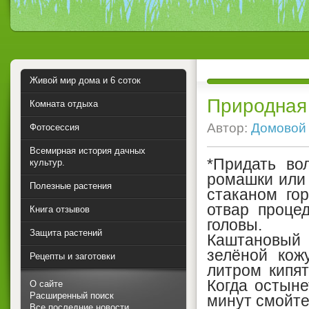
Живой мир дома и 6 соток
Природная 
Комната отдыха
Автор:
Домовой
Фотосессия
Всемирная история дачных
*Придать во
культур.
ромашки или 
Полезные растения
стаканом го
отвар проце
Книга отзывов
головы.
Защита растений
Каштановый
зелёной кож
Рецепты и заготовки
литром кипят
Когда остыне
О сайте
Расширенный поиск
минут смойте
Все последние новости