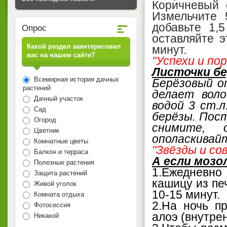
Коричневый 
Измельчите 
добавьте 1,
Опрос
оставляйте э
Какой раздел заинтересовал
минут.
вас на нашем сайте?
"Успехи и пор
Листочки бе
Всемирная история дачных
Берёзовый о
растений
делает вол
Дачный участок
водой 3 ст.
Сад
берёзы. Пост
Огород
снимите, 
Цветник
ополаскивайт
Комнатные цветы
"Звёзды и со
Балкон и терраса
А если мозо
Полезные растения
1.Ежедневн
Защита растений
кашицу из пе
Живой уголок
10-15 минут.
Комната отдыха
2.На ночь п
Фотосессия
алоэ (внутре
Никакой