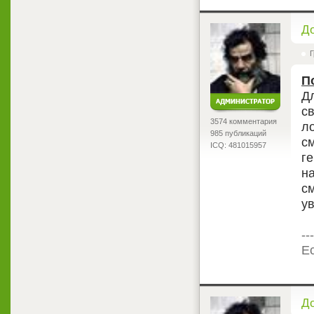
<
Д
Г
П
Д
с
3574 комментария
л
985 публикаций
с
ICQ: 481015957
ге
на
с
у
---
Ес
<
Д