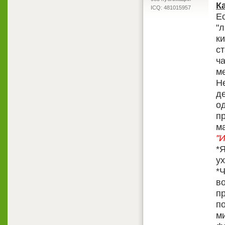
К
ICQ: 481015957
Е
"
к
ст
ч
м
Н
де
о
п
м
"И
*Я
у
*Ч
в
пр
по
м