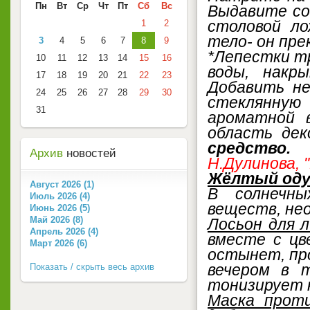
Пн
Вт
Ср
Чт
Пт
Сб
Вс
Выдавите со
столовой л
1
2
тело- он пре
3
4
5
6
7
8
9
*Лепестки т
10
11
12
13
14
15
16
воды, накр
17
18
19
20
21
22
23
Добавить не
24
25
26
27
28
29
30
стеклянную
31
ароматной 
область де
средство.
Архив
новостей
Н.Дулинова, 
Жёлтый одув
Август 2026 (1)
В солнечны
Июль 2026 (4)
веществ, нео
Июнь 2026 (5)
Май 2026 (8)
Лосьон для л
Апрель 2026 (4)
вместе с цв
Март 2026 (6)
остынет, пр
вечером в 
Показать / скрыть весь архив
тонизирует 
Маска прот