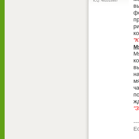
ICQ: 481015957
вы
ф
п
р
ко
"
М
М
ко
в
на
м
ч
по
ж
"
---
Ес