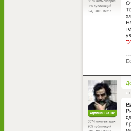
3574 комментария
О
985 публикаций
Т
ICQ: 481015957
х
Н
тё
у
"У
---
Ес
<
Д
Г
Р
Р
с
3574 комментария
пр
985 публикаций
м