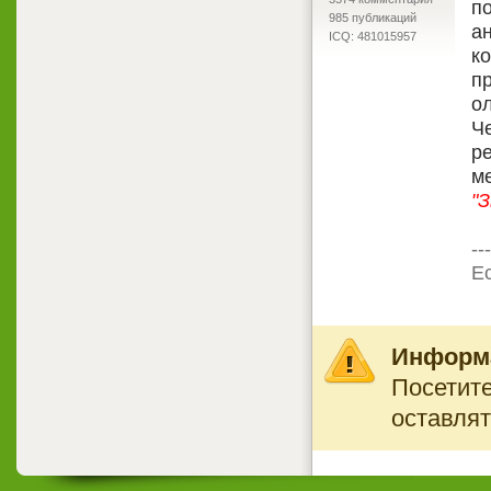
по
985 публикаций
а
ICQ: 481015957
к
пр
ол
Ч
р
м
"
---
Ес
Информ
Посетите
оставлят