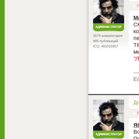
Г
М
См
к
3574 комментария
п
985 публикаций
Т
ICQ: 481015957
м
"Л
---
Ес
<
Д
Г
Я
В
П