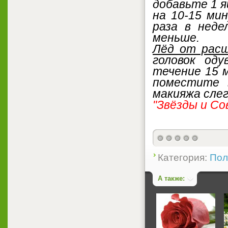
добавьте 1 я
на 10-15 ми
раза в нед
меньше.
Лёд от расш
головок од
течение 15 
поместите 
макияжа слег
"Звёзды и Со
Категория:
Пол
А также: