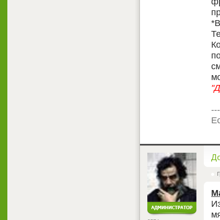
фр
п
*
Те
Ко
п
с
м
"
---
Ес
<
Д
Г
М
И
мя