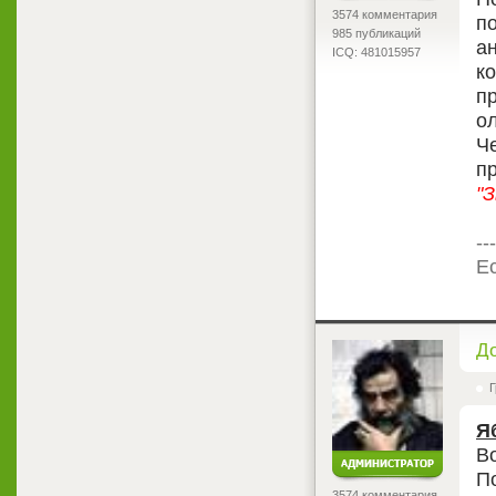
3574 комментария
по
985 публикаций
а
ICQ: 481015957
к
пр
ол
Ч
п
"
---
Ес
<
Д
Г
Я
В
П
3574 комментария