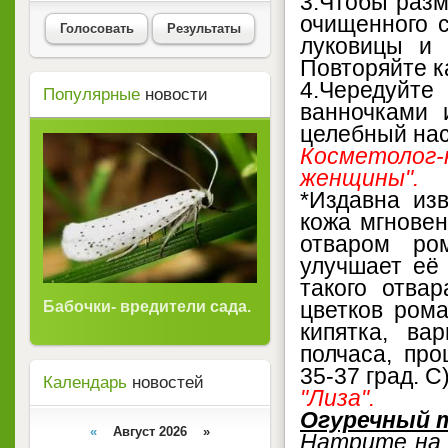
3.Чтобы разм
очищенного с
Голосовать
Результаты
луковицы и 
Повторяйте к
4.Чередуйте
Популярные
новости
ванночками 
целебный нас
Косметоло
женщины".
*Издавна из
кожа мгновен
отваром ро
улучшает её 
такого отва
цветков рома
Бабочки- вредители сада.
кипятка, ва
полчаса, про
35-37 град. С
Календарь
новостей
"Лиза".
Огуречный т
«
Август 2026 »
Натрите на 