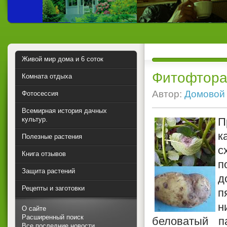
Живой мир дома и 6 соток
Фитофтора
Комната отдыха
Автор:
Домовой
Фотосессия
Всемирная история дачных
культур.
П
к
Полезные растения
с
Книга отзывов
п
Защита растений
д
Рецепты и заготовки
п
н
О сайте
Расширенный поиск
беловатый п
Все последние новости