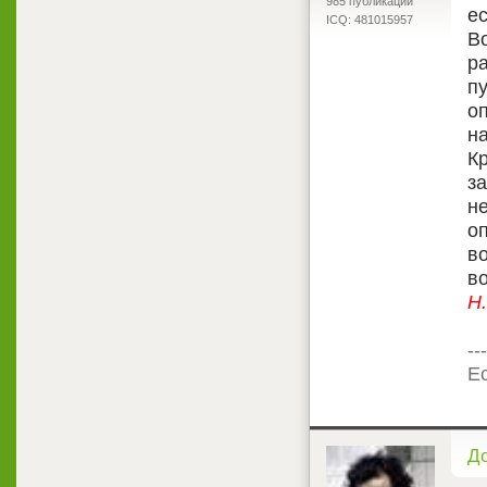
985 публикаций
е
ICQ: 481015957
В
р
пу
оп
н
Кр
з
не
о
в
в
Н.
---
Ес
<
Д