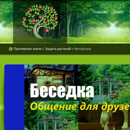
Главная
Поиск
Притяжения земли
»
Защита растений
» Фитофтора.