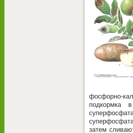
фосфорно-кал
подкормка 
суперфосфа
суперфосфата
затем сливают