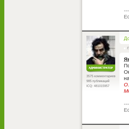
---
Ес
<
Д
Г
Я
П
О
3575 комментариев
н
985 публикаций
О
ICQ: 481015957
М
---
Ес