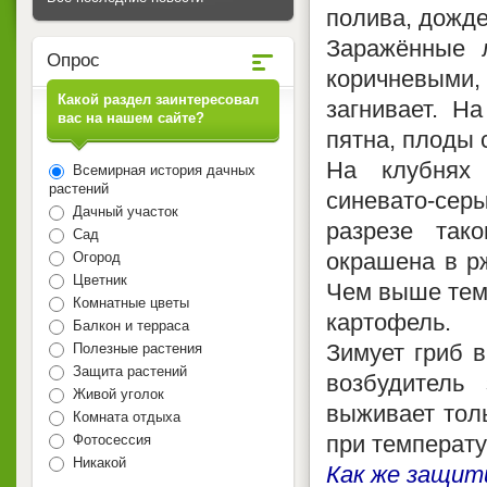
полива, дожде
Заражённые л
Опрос
коричневыми,
Какой раздел заинтересовал
загнивает. Н
вас на нашем сайте?
пятна, плоды 
На клубнях
Всемирная история дачных
растений
синевато-се
Дачный участок
разрезе так
Сад
окрашена в р
Огород
Цветник
Чем выше темп
Комнатные цветы
картофель.
Балкон и терраса
Зимует гриб в
Полезные растения
Защита растений
возбудитель
Живой уголок
выживает толь
Комната отдыха
при температу
Фотосессия
Никакой
Как же защит