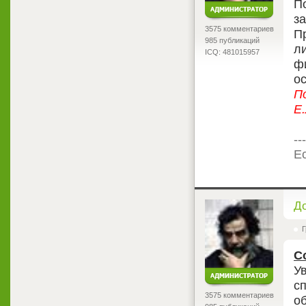
П
з
3575 комментариев
Пр
985 публикаций
л
ICQ: 481015957
ф
о
П
Е.
---
Ес
<
Д
Г
С
У
сп
3575 комментариев
о