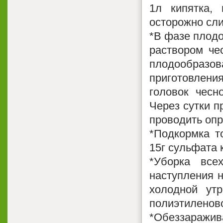
1л кипятка, 
осторожно сли
*В фазе плод
раствором че
плодообраз
приготовления
головок чесн
Через сутки п
проводить оп
*Подкормка т
15г сульфата 
*Уборка все
наступления н
холодной ут
полиэтиленово
*Обеззаражив