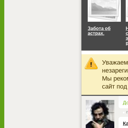
Забота об
астрах.
Уважаемы
незареги
Мы реко
сайт под
<
Д
Г
К