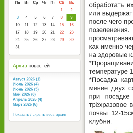
Пн
Вт
Ср
Чт
Пт
Сб
Вс
обработать и
1
2
или выдержать
3
4
5
6
7
8
9
после чего пр
10
11
12
13
14
15
16
позеленения.
17
18
19
20
21
22
23
просматриваю
24
25
26
27
28
29
30
как именно че
31
на здоровые к
*Проращивани
Архив
новостей
температуре 1
*Посадка кар
Август 2026 (1)
Июль 2026 (4)
менее двух с
Июнь 2026 (5)
Май 2026 (8)
при посадке
Апрель 2026 (4)
трёхразовое в
Март 2026 (6)
почвы 12-15с
Показать / скрыть весь архив
клубни.