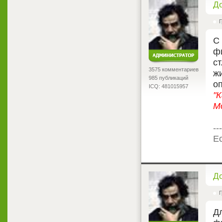
<
Д
Г
С
ф
ст
3575 комментариев
ж
985 публикаций
о
ICQ: 481015957
"
М
---
Ес
<
Д
Г
Д