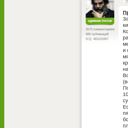
Г
П
З
ки
3575 комментариев
К
985 публикаций
р
ICQ: 481015957
м
и 
м
кр
на
В
(в
П
10
су
Е
пя
бо
п