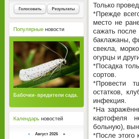
Только прове
Голосовать
Результаты
*Прежде всег
место не ране
Популярные
новости
сажать после 
баклажаны, ф
свекла, морко
огурцы и друг
*Посадка толь
сортов.
*Провести т
остатков, клу
Бабочки- вредители сада.
инфекция.
*На заражённ
картофеля н
Календарь
новостей
больную), вын
«
Август 2026 »
*После этого 