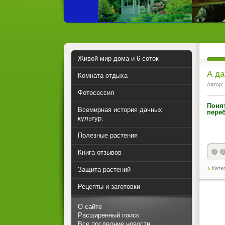
Живой мир дома и 6 соток
А да
Комната отдыха
Автор:
Фотосессия
Понят
Всемирная история дачных
переб
культур.
Полезные растения
Книга отзывов
Кате
Защита растений
Рецепты и заготовки
О сайте
Расширенный поиск
Все последние новости