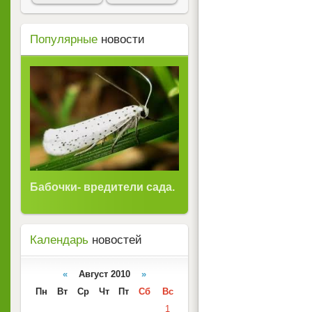
Популярные
новости
Бабочки- вредители сада.
Календарь
новостей
«
Август 2010
»
Пн
Вт
Ср
Чт
Пт
Сб
Вс
1