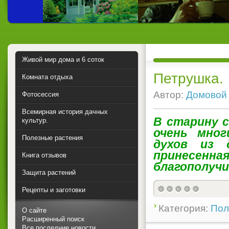
Живой мир дома и 6 соток
Петрушка.
Комната отдыха
Автор:
Домовой
Фотосессия
Всемирная история дачных
В старину 
культур.
очень мног
Полезные растения
духов из 
принесен
Книга отзывов
благополучи
Защита растений
Рецепты и заготовки
Категория:
Пол
О сайте
Расширенный поиск
Все последние новости