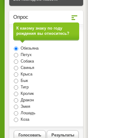
Опрос
К какому знаку по году
рождения вы относитесь?
Обезьяна
Петух
Собака
Свинья
Крыса
Бык
Тигр
Кролик
Дракон
Змея
Лошадь
Коза
Голосовать
Результаты