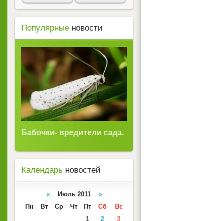
Популярные
новости
Бабочки- вредители сада.
Календарь
новостей
«
Июль 2011
»
Пн
Вт
Ср
Чт
Пт
Сб
Вс
1
2
3