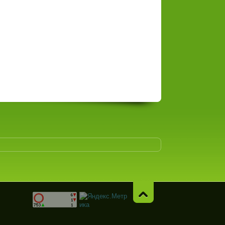
Навер
х