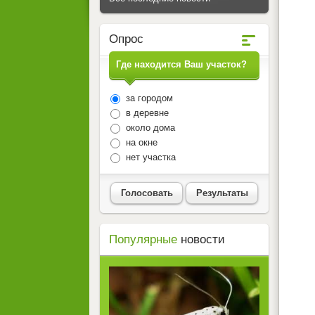
Опрос
Где находится Ваш участок?
за городом
в деревне
около дома
на окне
нет участка
Голосовать
Результаты
Популярные
новости