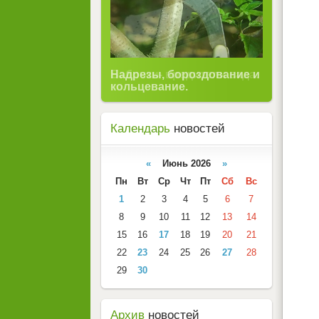
Надрезы, бороздование и
Бабочки- вредители сада.
кольцевание.
Календарь
новостей
«
Июнь 2026
»
Пн
Вт
Ср
Чт
Пт
Сб
Вс
1
2
3
4
5
6
7
8
9
10
11
12
13
14
15
16
17
18
19
20
21
22
23
24
25
26
27
28
29
30
Архив
новостей