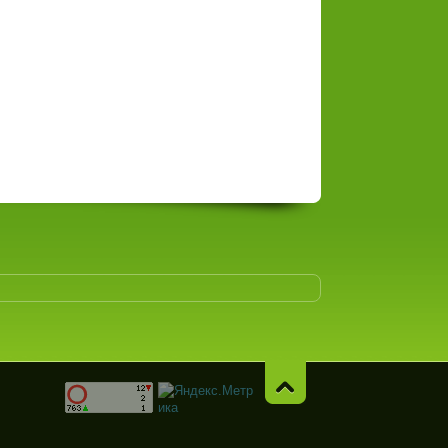
Навер
х