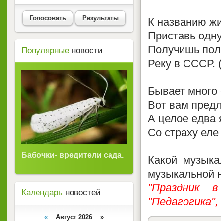
Голосовать
Результаты
К названию ж
Приставь одну
Получишь по
Популярные
новости
Реку в СССР. (
Бывает много 
Вот вам предл
А целое едва 
Со страху еле 
Бабочки- вредители сада.
Какой музыка
музыкальной 
"Праздник в
Календарь
новостей
"Педагогика",
«
Август 2026 »