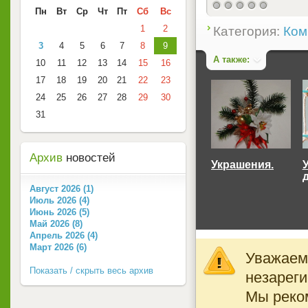
Пн
Вт
Ср
Чт
Пт
Сб
Вс
1
2
Категория:
Ком
3
4
5
6
7
8
9
А также:
10
11
12
13
14
15
16
17
18
19
20
21
22
23
24
25
26
27
28
29
30
31
Архив
новостей
Украшения.
Август 2026 (1)
Июль 2026 (4)
Июнь 2026 (5)
Май 2026 (8)
Апрель 2026 (4)
Март 2026 (6)
Уважаемы
Показать / скрыть весь архив
незареги
Мы реко