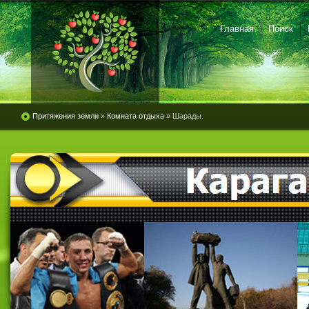
Главная
Поиск
Притяжения земли
»
Комната отдыха
» Шарады.