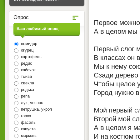
Опрос
Первое можно
Ваш любимый овощ
А в целом мы 
помидор
Первый слог м
огурец
В классах он 
картофель
редис
Мы к нему сою
кабачок
Сзади дерево 
тыква
Чтобы целое у
свекла
редька
Город нужно в
репа
лук, чеснок
Мой первый сл
петрушка, укроп
горох
Второй мой сл
фасоль
А в целом я м
капуста
И на костюм го
морковь