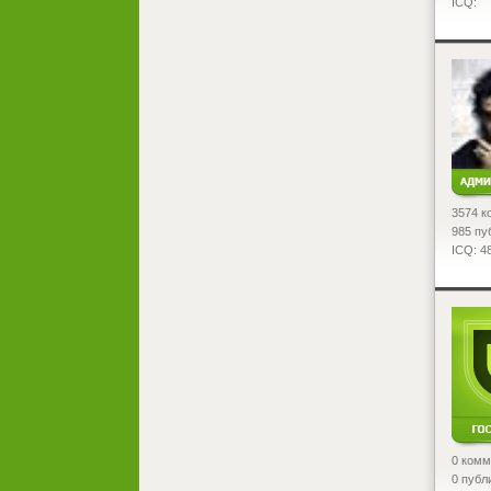
ICQ:
<
3574 к
985 пу
ICQ: 4
<
0 комм
0 публ