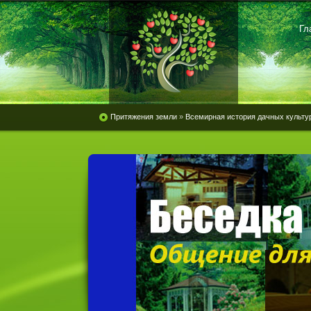
Гл
Притяжения земли
»
Всемирная история дачных культу