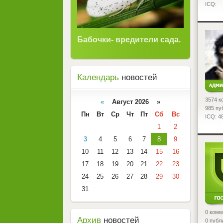
ICQ:
<
Бабочки- вредители сада.
Календарь
новостей
3574 к
«
Август 2026 »
985 пу
Пн
Вт
Ср
Чт
Пт
Сб
Вс
ICQ: 4
1
2
3
4
5
6
7
8
9
<
10
11
12
13
14
15
16
17
18
19
20
21
22
23
24
25
26
27
28
29
30
31
0 комм
Архив
новостей
0 публ