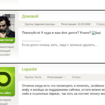
Домовой
Группа: Администраторы
Регистрация: 10.03.2008
Статус
Пожалуйста! А куда ж ваш блог делся? Угнали?
--------------------
Если долго хочешь жить, надо с зеленью дружить...
омментария
бликаций
81015957
Loparikk
Группа: Гости
Регистрация: --
Статус:
Отлично когда есть что посмотреть и почитать,
особенно 
инфу и вообще за поддержание сайтика, кстати можно
мо
либо
в ссылочных биржах, так хоть на хостинг оплату м
ентариев
икаций