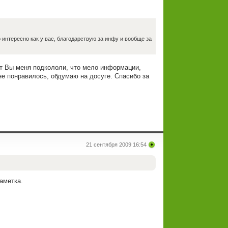
о интересно как у вас, благодарствую за инфу и вообще за
ет Вы меня подкололи, что мело информации,
е понравилось, обдумаю на досуге. Спасибо за
21 сентября 2009 16:54
заметка.