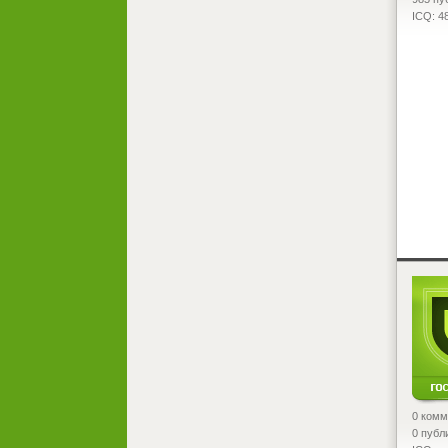
ICQ: 4
<
0 комм
0 публ