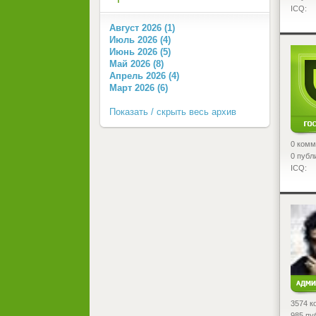
ICQ:
Август 2026 (1)
Июль 2026 (4)
<
Июнь 2026 (5)
Май 2026 (8)
Апрель 2026 (4)
Март 2026 (6)
Показать / скрыть весь архив
0 комм
0 публ
ICQ:
<
3574 к
985 пу