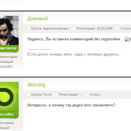
Домовой
Группа: Администраторы
Регистрация: 10.03.2008
Статус
Надеюсь, Вы оставили комментарий без подоплёки...
--------------------
Если долго хочешь жить, надо с зеленью дружить...
омментария
бликаций
81015957
ditorang
Группа: Гости
Регистрация: --
Статус:
Интересно
, а почему
так
редко блог обновляете?
ентариев
икаций