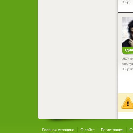
ICQ:
<
3574 к
985 пу
ICQ: 4
Главная страница
О сайте
Регистрация
С