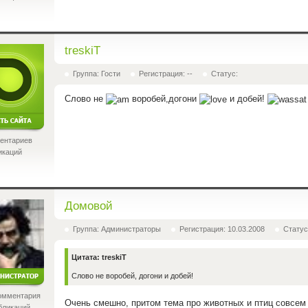
treskiT
Группа: Гости
Регистрация: --
Статус:
Слово не
воробей,догони
и добей!
ентариев
икаций
Домовой
Группа: Администраторы
Регистрация: 10.03.2008
Статус
Цитата: treskiT
Слово не воробей, догони и добей!
омментария
Очень смешно, притом тема про животных и птиц совсем н
бликаций