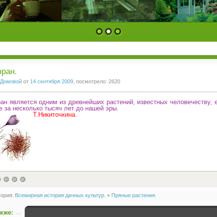
1
2
3
ран.
Домовой
от
14 сентября 2009
, посмотрело: 2620
н является одним из древнейших растений, известных человечеству, 
е за несколько тысяч лет до нашей эры.
Т.Никиточкина.
гория:
Всемирная история дачных культур.
»
Пряные растения.
акже: