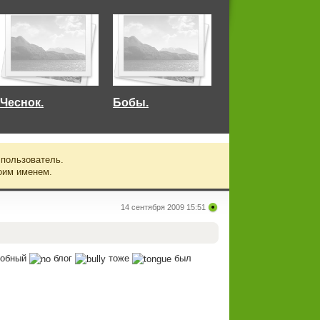
Чеснок.
Бобы.
 пользователь.
оим именем.
14 сентября 2009 15:51
обный
блог
тоже
был