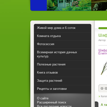
Живой мир дома и 6 соток
Шаф
Комната отдыха
Автор:
Фотосессия
Шафра
Всемирная история дачных
Египт
культур.
Полезные растения
Книга отзывов
Защита растений
Рецепты и заготовки
Кате
О сайте
Расширенный поиск
А т
Все последние новости