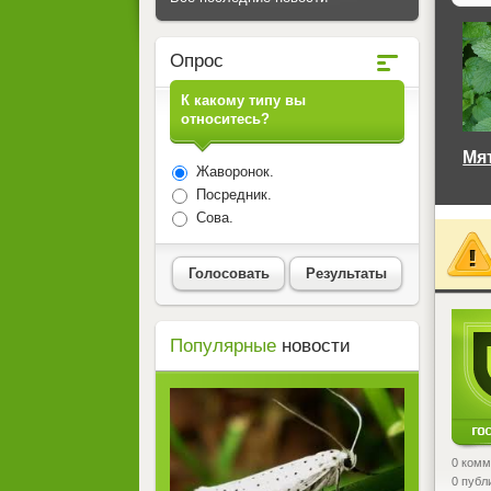
Опрос
К какому типу вы
относитесь?
Мя
Жаворонок.
Посредник.
Сова.
Голосовать
Результаты
<
Популярные
новости
0 комм
0 публ