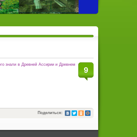
его знали в Древней Ассирии и Древнем
9
Поделиться: