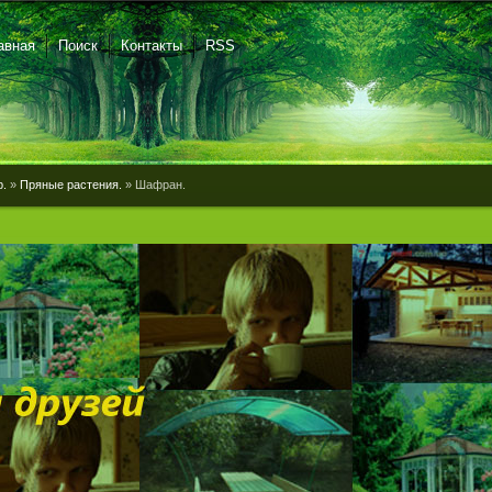
авная
Поиск
Контакты
RSS
р.
»
Пряные растения.
» Шафран.