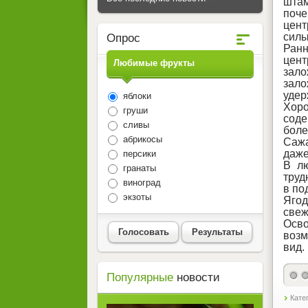
штам
поче
цент
силы
Опрос
Ранн
цент
Любимые фрукты
зал
зал
удер
яблоки
Хор
груши
соде
сливы
боле
абрикосы
Сажа
даже
персики
В лю
гранаты
труд
виноград
в по
экзоты
Ягод
свеж
Осво
Голосовать
Результаты
возм
вид.
Популярные
новости
Кате