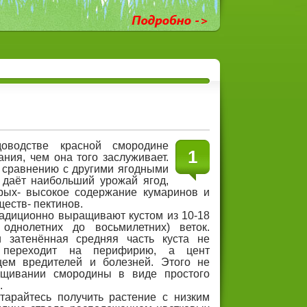
оводстве красной смородине
1
ния, чем она того заслуживает.
 сравнению с другими ягодными
 даёт наибольший урожай ягод,
орых- высокое содержание кумаринов и
еств- пектинов.
адиционно выращивают кустом из 10-18
 однолетних до восьмилетних) веток.
 затенённая средняя часть куста не
й переходит на перифирию, а цент
щем вредителей и болезней. Этого не
ащивании смородины в виде простого
.
тарайтесь получить растение с низким