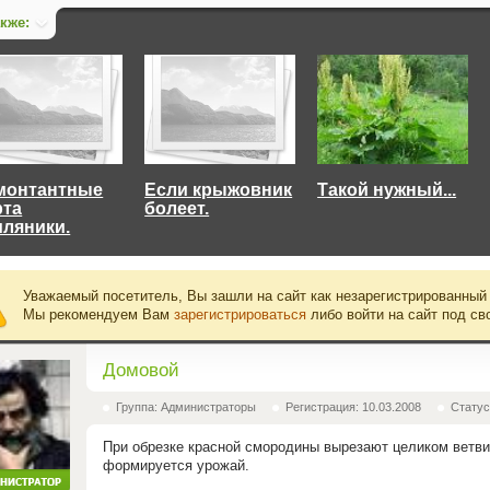
акже:
монтантные
Если крыжовник
Такой нужный...
рта
болеет.
мляники.
Уважаемый посетитель, Вы зашли на сайт как незарегистрированный
Мы рекомендуем Вам
зарегистрироваться
либо войти на сайт под св
Домовой
Группа: Администраторы
Регистрация: 10.03.2008
Статус
При обрезке красной смородины вырезают целиком ветви.
формируется урожай.