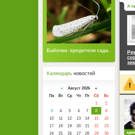
А т
Бабочки- вредители сада.
Ре
со
зе
Календарь
новостей
«
Август 2026 »
Пн
Вт
Ср
Чт
Пт
Сб
Вс
<
1
2
3
4
5
6
7
8
9
10
11
12
13
14
15
16
17
18
19
20
21
22
23
24
25
26
27
28
29
30