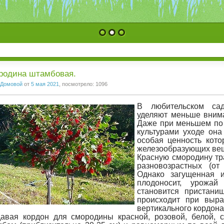
1
2
3
родина штамбовая.
Домовой
от
5 мая 2021
, посмотрело: 1096
В любительском сад
уделяют меньше внима
Даже при меньшем по
культурами уходе она
особая ценность кот
железообразующих вещ
Красную смородину тр
разновозрастных (от
Однако загущенная и
плодоносит, урожа
становится пристани
происходит при выр
вертикального кордона
авая кордон для смородины красной, розовой, белой, с