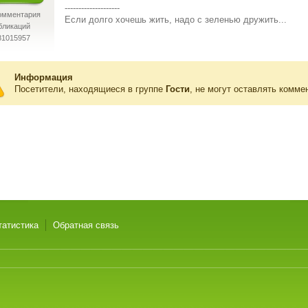
--------------------
омментария
Если долго хочешь жить, надо с зеленью дружить...
бликаций
81015957
Информация
Посетители, находящиеся в группе
Гости
, не могут оставлять комме
татистика
Обратная связь