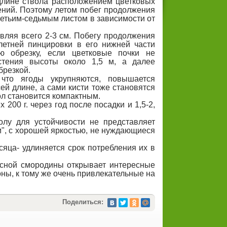
длине ствола расположением цветковых
ений. Поэтому летом побег продолжения
ретьим-седьмым листом в зависимости от
вляя всего 2-3 см. Побегу продолжения
летней пинцировки в его нижней части
ю обрезку, если цветковые почки не
стения высоты около 1,5 м, а далее
брезкой.
 что ягоды укрупняются, повышается
ей длине, а сами кисти тоже становятся
л становится компактным.
 200 г. через год после посадки и 1,5-2,
олу для устойчивости не представляет
м", с хорошей яркостью, не нуждающиеся
сяца- удлиняется срок потребления их в
асной смородины открывает интересные
ны, к тому же очень привлекательные на
Поделиться: