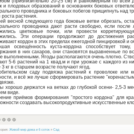
бом (приблизительно 20-25 см) и равномерным по всей 
к и плодовых образований в основаниях боковых ответвл
рального проводника и боковых побегов прищипнуть над т
 роста растения.
ей весной следующего года боковые ветви обрезать, оста
рального проводника дают расти свободно, если после 
ожились цветковые почки, или провести корретирующу
ожились. Эти операции продолжают до достижения ра
живают кордон в этих пределах ежегодной пинцировкой и о
ошая освещённость куста-кордона способствует тому,
ржания в них сахаров, они становятся выравненные по вс
е выполненными. Ягоды располагаются очень плотно. Ство
ют 5-6 растений на 1 квад.м и при урожае с каждого из них
 3 кг в старшем возрасте получают ягод.
бительском саду подвязка растений к проволоке или к
ности, и всё же лучше сформировать растение "коренасты
двязке.
ы хорошо держатся на ветках до глубокой осени- 2,5-3 ме
ем виде.
ение приёмов формирования "простого кордона" для кр
ожности создавать высокопродуктивные искусственные кло
гория:
Живой мир дома и 6 соток
»
Сад