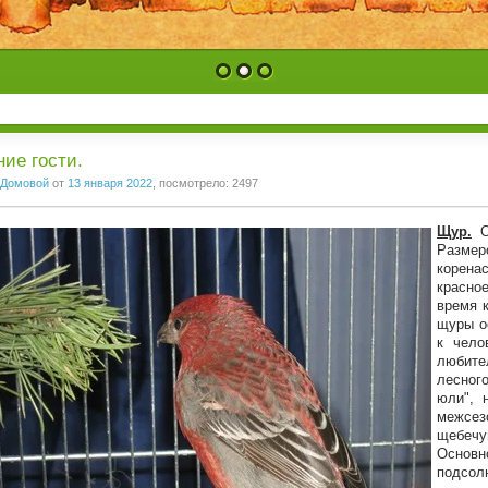
1
2
3
ие гости.
Домовой
от
13 января 2022
, посмотрело: 2497
Щур.
Од
Размер
корена
красное
время к
щуры о
к чело
любите
лесного
юли", 
межсе
щебечу
Основн
подсол