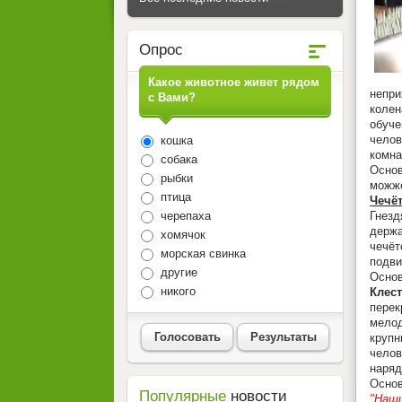
Опрос
Какое животное живет рядом
непри
с Вами?
колен
обуч
челов
кошка
комна
собака
Основ
рыбки
можже
птица
Чечёт
черепаха
Гнезд
держа
хомячок
чечёт
морская свинка
подви
другие
Основ
никого
Клес
перек
мелод
Голосовать
Результаты
крупн
челов
наряд
Основ
Популярные
новости
"Наши