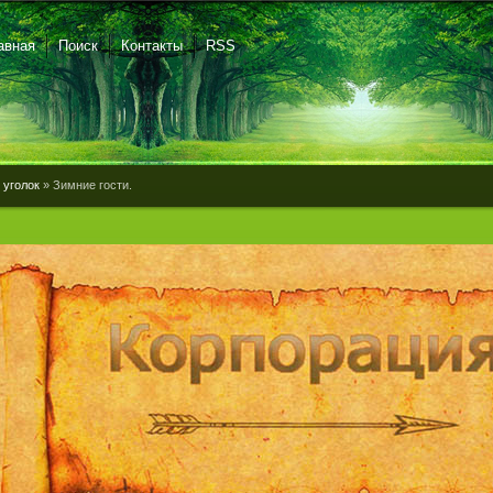
авная
Поиск
Контакты
RSS
 уголок
» Зимние гости.