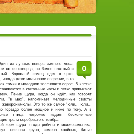
ин из лучших певцов зимнего леса.
0
ом он со скворца, но более плотный и
стый. Взрослый самец одет в ярко-
, иногда даже малиновое оперение, в то
ак самки и молодняк зеленовато-серое. В клетке
сваиваются в считанные часы и легко привыкают
веку. Пение щура, когда он идёт, как говорят
ли, "в мах", напоминает мелодичные свисты
 жаворонка-юлы. Это то же самое "юли... юли...
но гораздо более мощное и ниже по тону. А в
зонье птица негромко издаёт бесконечные
щие трели серебристого тембра.
ой корм щура- ягоды рябины и можжевельника,
нух, овсяная крупа, семена хвойных, битые