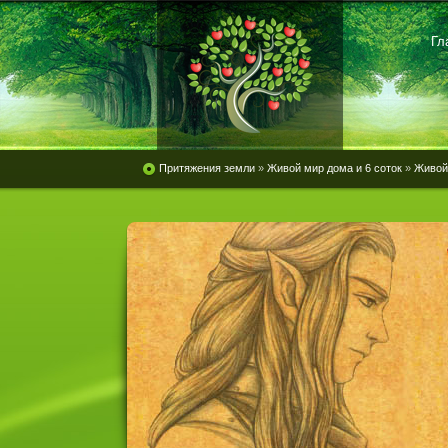
Гл
Притяжения земли
»
Живой мир дома и 6 соток
»
Живой