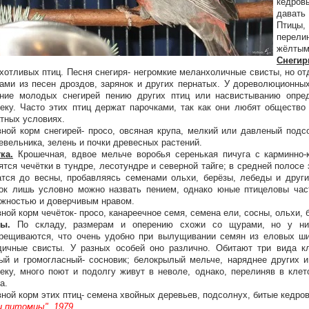
кедров
давать
Птицы
перелин
жёлтым
Снегир
хотливых птиц. Песня снегиря- негромкие меланхоличные свисты, но о
ами из песен дроздов, зарянок и других пернатых. У дореволюционны
ение молодых снегирей пению других птиц или насвистыванию опре
еку. Часто этих птиц держат парочками, так как они любят обществ
тных условиях.
ной корм снегирей- просо, овсяная крупа, мелкий или давленый подс
вельника, зелень и почки древесных растений.
ка.
Крошечная, вдвое мельче воробья серенькая пичуга с карминно-к
ятся чечётки в тундре, лесотундре и северной тайге; в средней полос
тся до весны, пробавляясь семенами ольхи, берёзы, лебеды и други
ок лишь условно можно назвать пением, однако юные птицеловы част
жностью и доверчивым нравом.
ной корм чечёток- просо, канареечное семя, семена ели, сосны, ольхи, 
ты.
По складу, размерам и оперению схожи со щурами, но у них
рещиваются, что очень удобно при вылущивании семян из еловых ши
ичные свисты. У разных особей оно различно. Обитают три вида кл
ый и громогласный- сосновик; белокрылый мельче, наряднее других 
еку, много поют и подолгу живут в неволе, однако, перелиняв в клет
а.
ной корм этих птиц- семена хвойных деревьев, подсолнух, битые кедров
 питомцы", 1979