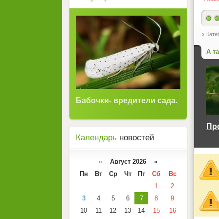
Кате
А т
Бабочки- вредители сада.
Пр
Календарь
новостей
«
Август 2026 »
Пн
Вт
Ср
Чт
Пт
Сб
Вс
1
2
3
4
5
6
7
8
9
10
11
12
13
14
15
16