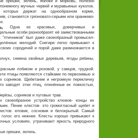
ые орешки, зелень, яблоки и морковь; полезно
 понемногу мучных червей и муравьиных куколок.
, которых держат на однообразном корме,
яв, становятся грязновато-серыми или оранжево-
и.
ь.
Одна из красивых, доверчивых и
тдельные особи разнообразят её заимствованными
х "птичников" был даже своеобразный промысел-
делённых мелодий. Снегири легко привыкают к
о своих сородичей и порой даже размножаются в
олнух, семена хвойных деревьев, ягоды рябины,
расным лобиком и розовой, у самцов, грудкой.
е эти птицы появляются стайками по первозимью и
х сорняков. Щебетание и негромкую перекличку
о заводят этих птиц, пленённые их ловкостью,
берёзы, сорняков и луговых трав.
 своеобразное устройство клювов- концы их
шек. Пение клестов- это громогласный щебет и
естов: еловик, сосновик и белокрылый. Самый
и голос его нежнее. Клесты хорошо привыкают к
очных условиях, утрачивают яркость природного
ые орешки, зелень.