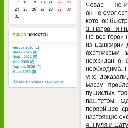
17
18
19
20
21
22
23
Чевас — не ис
24
25
26
27
28
29
30
он не смог ос
31
котёнок быстр
3. Патрон и Г
Архив
новостей
Не все герои 
из Башкирии д
Август 2026 (1)
охотниками 
Июль 2026 (4)
Июнь 2026 (5)
неожиданно, б
Май 2026 (8)
Апрель 2026 (4)
необходима. Н
Март 2026 (6)
уже доказали
Показать / скрыть весь архив
массу пробл
пушистых тов
паштетом. О
первейшее ср
настоящие охо
4. Пуля и Са