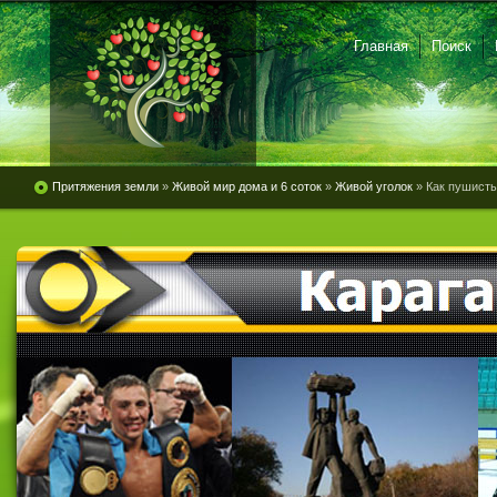
Главная
Поиск
Притяжения земли
»
Живой мир дома и 6 соток
»
Живой уголок
» Как пушист