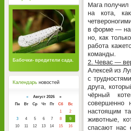
Мага получил 
на кота, ка
четвероногими
в форме — нас
но, как тольк
работа кажет
команды.
Бабочки- вредители сада.
2. Чевас — ве
Алексей из Лу
с трудностям
Календарь
новостей
друга, которы
чёрный кот
«
Август 2026 »
совершенно 
Пн
Вт
Ср
Чт
Пт
Сб
Вс
настоящим т
1
2
животные, ко
3
4
5
6
7
8
9
10
11
12
13
14
15
16
спасают нас 