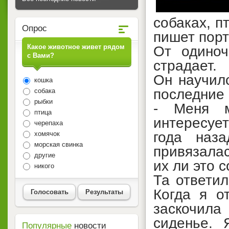
собаках, п
Опрос
пишет порта
Какое животное живет рядом
От одиноч
с Вами?
страдает.
Он научил
кошка
последние
собака
рыбки
- Меня м
птица
интересует
черепаха
года наз
хомячок
морская свинка
привязала
другие
их ли это с
никого
Та ответил
Когда я о
Голосовать
Результаты
заскочил
сиденье. 
Популярные
новости