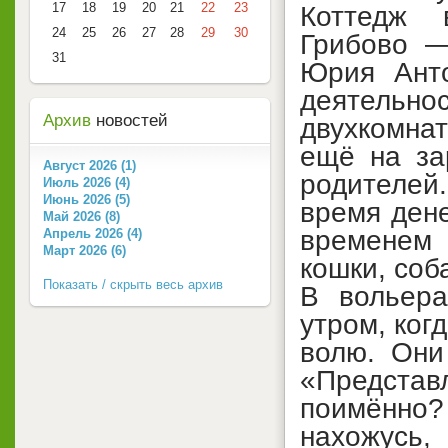
17
18
19
20
21
22
23
Коттедж 
24
25
26
27
28
29
30
Грибово —
31
Юрия Анто
деятельн
Архив
новостей
двухкомна
ещё на за
Август 2026 (1)
родителей
Июль 2026 (4)
Июнь 2026 (5)
время дене
Май 2026 (8)
временем
Апрель 2026 (4)
Март 2026 (6)
кошки, соб
Показать / скрыть весь архив
В вольера
утром, ког
волю. Они
«Представ
поимённо
нахожусь,