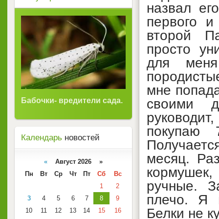
назвал ег
первого и
второй П
просто ун
для меня
породисты
мне попада
Бабочки- вредители сада.
своими д
руководи
покупаю 
Календарь
новостей
Получает
месяц. Ра
«
Август 2026 »
кормушек,
Пн
Вт
Ср
Чт
Пт
Сб
Вс
ручные. З
1
2
плечо. Я
3
4
5
6
7
8
9
Белки не к
10
11
12
13
14
15
16