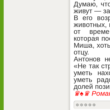
Думаю, чт
живут — за
В его воз
животных, 
от време
которая по
Миша, хоть
отцу.
Антонов н
«Не так ст
уметь нах
уметь рад
долей пози
♛♠♛ Рома