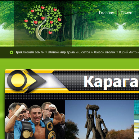
Главная
Поиск
Притяжения земли
»
Живой мир дома и 6 соток
»
Живой уголок
» Юрий Антон