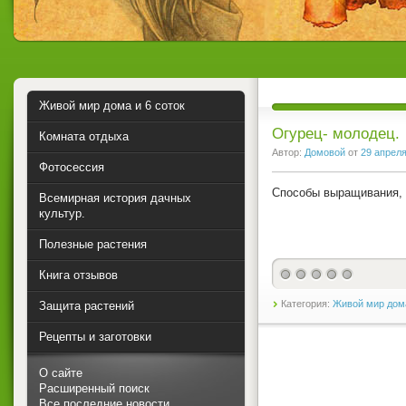
Живой мир дома и 6 соток
Огурец- молодец.
Комната отдыха
Автор:
Домовой
от
29 апрел
Фотосессия
Способы выращивания, 
Всемирная история дачных
культур.
Полезные растения
Книга отзывов
Категория:
Живой мир дома
Защита растений
Рецепты и заготовки
О сайте
Расширенный поиск
Все последние новости