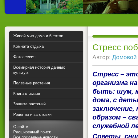
Живой мир дома и 6 соток
Стресс поб
Комната отдыха
Автор:
Домовой
Фотосессия
Всемирная история дачных
культур.
Стресс – эт
организма н
Полезные растения
быть: шум, 
Книга отзывов
дома, с деть
Защита растений
заключение, 
Рецепты и заготовки
образом – св
служебной л
О сайте
Расширенный поиск
Советы, сним
Все последние новости