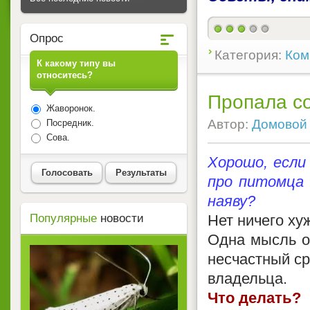
Опрос
Категория:
Ком
К какому типу вы
относитесь?
Пропала со
Жаворонок.
Автор:
Домовой
Посредник.
Сова.
Хорошо, если
Голосовать
Результаты
про питомца 
наяву?
Популярные
новости
Нет ничего ху
Одна мысль о
несчастный ср
владельца.
Что делать?