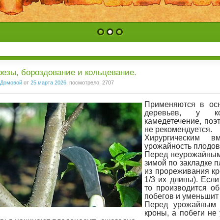
1
2
3
езы, бороздование и кольцевание.
Домовой
от
25 марта 2026
, посмотрело: 2707
Применяются в ос
деревьев, у к
камедетечение, поэ
не рекомендуется.
Хирургическим в
урожайность плодов
Перед неурожайным
зимой по закладке п
из прореживания кр
1/3 их длины). Есл
то производится об
побегов и уменьшит 
Перед урожайным 
кроны, а побеги не