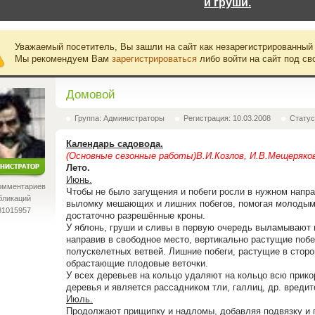
и груши.
Уважаемый посетитель, Вы зашли на сайт как незарегистрированный
Мы рекомендуем Вам
зарегистрироваться
либо войти на сайт под св
Домовой
Группа: Администраторы
Регистрация: 10.03.2008
Статус
Календарь садовода.
(Основные сезонные работы)В.И.Козлов, И.В.Мещеряко
Лето.
Июнь.
омментариев
Чтобы не было загущения и побеги росли в нужном напр
бликаций
выломку мешающих и лишних побегов, помогая молодым 
81015957
достаточно разрешённые кроны.
У яблонь, груши и сливы в первую очередь выламывают 
направив в свободное место, вертикально растущие побе
полускелетных ветвей. Лишние побеги, растущие в сторо
обрастающие плодовые веточки.
У всех деревьев на кольцо удаляют на кольцо всю прико
деревья и является рассадником тли, галлиц, др. вредит
Июль.
Продолжают прищипку и надломы, добавляя подвязку и 