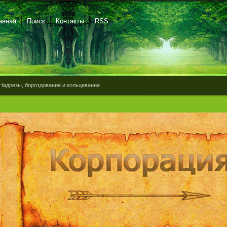
авная
Поиск
Контакты
RSS
Надрезы, бороздование и кольцевание.