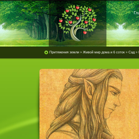
Гл
Притяжения земли
»
Живой мир дома и 6 соток
»
Сад
» 