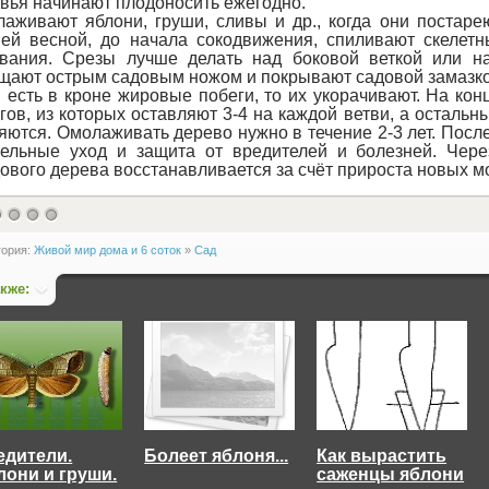
вья начинают плодоносить ежегодно.
аживают яблони, груши, сливы и др., когда они постаре
ей весной, до начала сокодвижения, спиливают скелетн
вания. Срезы лучше делать над боковой веткой или н
щают острым садовым ножом и покрывают садовой замазко
 есть в кроне жировые побеги, то их укорачивают. На ко
гов, из которых оставляют 3-4 на каждой ветви, а осталь
яются. Омолаживать дерево нужно в течение 2-3 лет. Пос
ельные уход и защита от вредителей и болезней. Чере
ового дерева восстанавливается за счёт прироста новых м
гория:
Живой мир дома и 6 соток
»
Сад
акже:
едители.
Болеет яблоня...
Как вырастить
лони и груши.
саженцы яблони