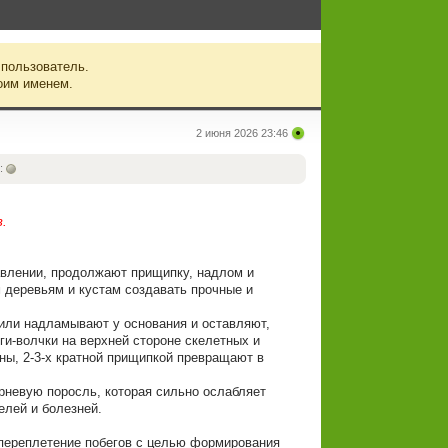
 пользователь.
оим именем.
2 июня 2026 23:46
:
в.
авлении, продолжают прищипку, надлом и
деревьям и кустам создавать прочные и
или надламывают у основания и оставляют,
ги-волчки на верхней стороне скелетных и
ны, 2-3-х кратной прищипкой превращают в
рневую поросль, которая сильно ослабляет
елей и болезней.
переплетение побегов с целью формирования