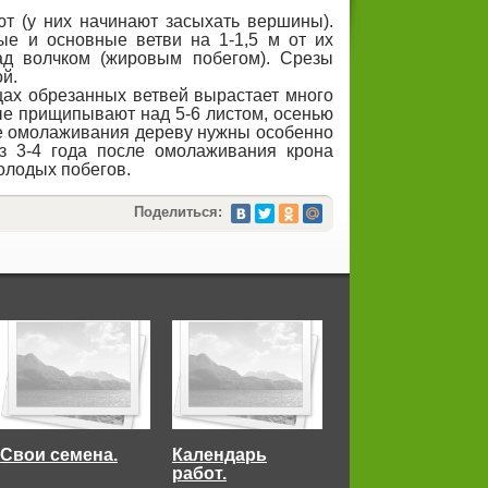
ют (у них начинают засыхать вершины).
ые и основные ветви на 1-1,5 м от их
ад волчком (жировым побегом). Срезы
й.
нцах обрезанных ветвей вырастает много
ные прищипывают над 5-6 листом, осенью
ле омолаживания дереву нужны особенно
з 3-4 года после омолаживания крона
олодых побегов.
Поделиться:
Свои семена.
Календарь
работ.