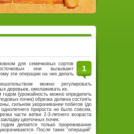
новном для семечковых сортов
1
осточковых они вызывают
тому эти операции на них делать
мешательством можно регулировать
ых деревьев, омолаживать их.
 годом (урожайность можно определить
лодовых почек) обрезка должна состоять
оны, сильном укорачивании побегов (до
и однолетнего прироста не было совсем,
резка части ветви 2-3-летнего возраста
закладку цветочных почек.
годом делается только прореживание
 укорачиваются. После таких "операций"