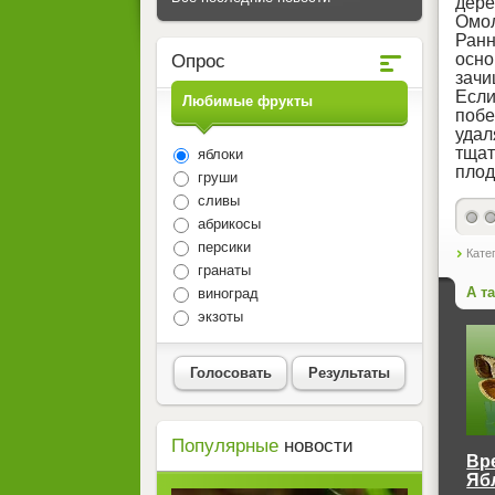
дере
Омол
Ранн
осно
Опрос
зачи
Если
Любимые фрукты
побе
удал
тщат
яблоки
плод
груши
сливы
абрикосы
персики
Кате
гранаты
А т
виноград
экзоты
Голосовать
Результаты
Популярные
новости
Вр
Яб