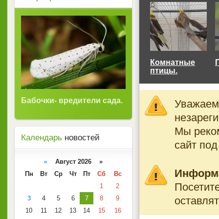
Комнатные
птицы.
Бабочки- вредители сада.
Уважаемы
незареги
Мы реко
Календарь
новостей
сайт под
«
Август 2026 »
Информ
Пн
Вт
Ср
Чт
Пт
Сб
Вс
Посетите
1
2
оставлят
3
4
5
6
7
8
9
10
11
12
13
14
15
16