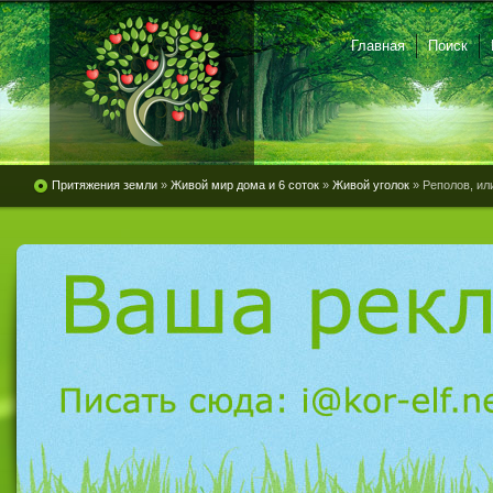
Главная
Поиск
Притяжения земли
»
Живой мир дома и 6 соток
»
Живой уголок
» Реполов, ил