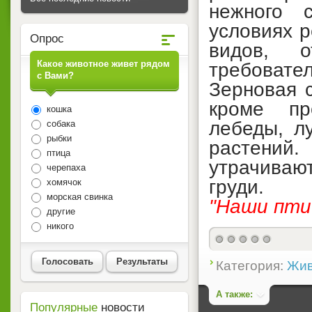
нежного 
условиях 
Опрос
видов, 
Какое животное живет рядом
требовател
с Вами?
Зерновая 
кроме пр
кошка
лебеды, л
собака
рыбки
растений
птица
утрачиваю
черепаха
груди.
хомячок
морская свинка
"Наши пти
другие
никого
Голосовать
Результаты
Категория:
Жив
А также:
Популярные
новости