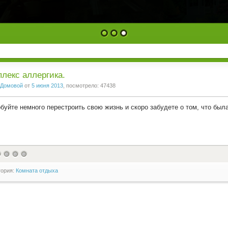
1
2
3
лекс аллергика.
Домовой
от
5 июня 2013
, посмотрело: 47438
буйте немного перестроить свою жизнь и скоро забудете о том, что был
гория:
Комната отдыха