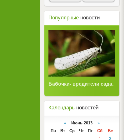
Популярные
новости
Бабочки- вредители сада.
Ночные трели.
Календарь
новостей
«
Июнь 2013
»
Пн
Вт
Ср
Чт
Пт
Сб
Вс
1
2