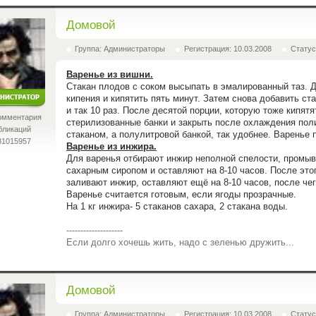
Домовой
Группа: Администраторы
Регистрация: 10.03.2008
Статус
Варенье из вишни.
Стакан плодов с соком высыпать в эмалированный таз. Д
кипения и кипятить пять минут. Затем снова добавить ста
и так 10 раз. После десятой порции, которую тоже кипятя
омментария
стерилизованные банки и закрыть после охлаждения по
бликаций
стаканом, а полулитровой банкой, так удобнее. Варенье
81015957
Варенье из инжира.
Для варенья отбирают инжир неполной спелости, промыв
сахарным сиропом и оставляют на 8-10 часов. После этог
заливают инжир, оставляют ещё на 8-10 часов, после чег
Варенье считается готовым, если ягоды прозрачные.
На 1 кг инжира- 5 стаканов сахара, 2 стакана воды.
--------------------
Если долго хочешь жить, надо с зеленью дружить...
Домовой
Группа: Администраторы
Регистрация: 10.03.2008
Статус