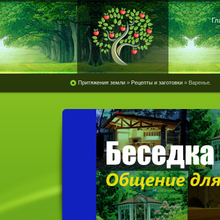
Гл
Притяжения земли
»
Рецепты и заготовки
» Варенье.