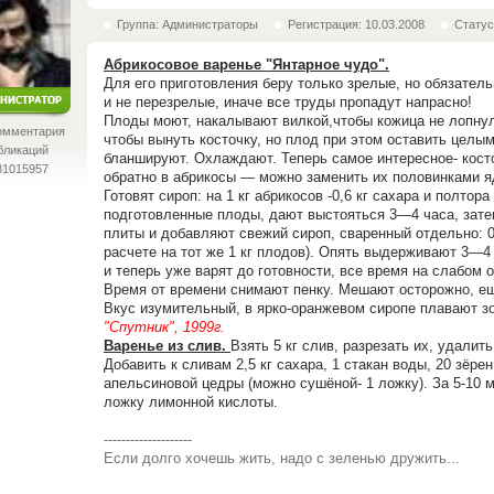
Группа: Администраторы
Регистрация: 10.03.2008
Статус
Абрикосовое варенье "Янтарное чудо".
Для его приготовления беру только зрелые, но обязатель
и не перезрелые, иначе все труды пропадут напрасно!
Плоды моют, накалывают вилкой,чтобы кожица не лопнул
омментария
чтобы вынуть косточку, но плод при этом оставить целы
бликаций
бланшируют. Охлаждают. Теперь самое интересное- кос
81015957
обратно в абрикосы — можно заменить их половинками яд
Готовят сироп: на 1 кг абрикосов -0,6 кг сахара и полто
подготовленные плоды, дают выстояться 3—4 часа, затем
плиты и добавляют свежий сироп, сваренный отдельно: 0,
расчете на тот же 1 кг плодов). Опять выдерживают 3—4 
и теперь уже варят до готовности, все время на слабом 
Время от времени снимают пенку. Мешают осторожно, ещ
Вкус изумительный, в ярко-оранжевом сиропе плавают з
"Спутник", 1999г.
Варенье из слив.
Взять 5 кг слив, разрезать их, удалит
Добавить к сливам 2,5 кг сахара, 1 стакан воды, 20 зёре
апельсиновой цедры (можно сушёной- 1 ложку). За 5-10 
ложку лимонной кислоты.
--------------------
Если долго хочешь жить, надо с зеленью дружить...