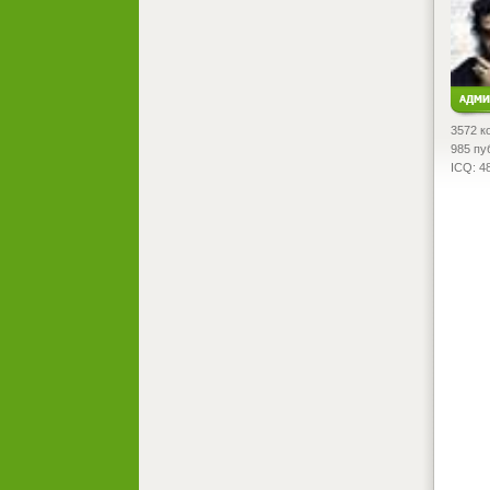
3572 к
985 пу
ICQ: 4