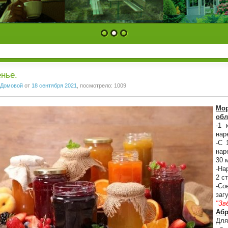
1
2
3
нье.
Домовой
от
18 сентября 2021
, посмотрело: 1009
Мо
обл
-1 
нар
-С 
нар
30 
-На
2 с
-Со
заг
"Зв
Абр
Для