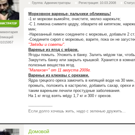
Группа: Администраторы
Регистрация: 10.03.2008
Статус
Морковное варенье- пальчики оближешь!
-1 кг моркови вымойте, очистите, мелко нарежьте;
-С 1 лимона снимите цедру, обварите её кипятком, нарежьт
мин;
омментария
-Нарезанный лимон соедините с морковью, добавьте 2 ст.
бликаций
-Соедините сироп с морковью, варите, пока он не загусте
81015957
"Звёзды и советы".
Варенье из ягод с мёдом.
Ягоды помыть. Уложить в банку. Залить мёдом так, чтоб
Закрутить банку или закрыть крышкой. Хранится в комна
полезные вещества ягод.
"Малахов+" от 11 августа 2009г.
Варенье из клюквы с орехами.
Ядра грецкого ореха замочить в кипящей воде на 30 мин.
промыть, положить в кастрюлю, добавить сахар, орехи и
таким вареньем лечили простудные заболевания.
На 1 кг ягод взять мёду 1,7 кг и 300 г орехов.
--------------------
Если долго хочешь жить, надо с зеленью дружить...
Домовой