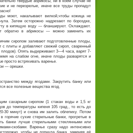
зательно твердые абрикосы, ни в коем случае не
кие и не перезрелые, иначе все труды пропадут
расно!
ды моют, накалывают вилкой,чтобы кожица не
нула. Затем осторожно надрезают по бороздке,
нуту в кипящую воду — бланшируют. Охлаждают.
ют обратно в абрикосы — можно заменить их
Горячим сиропом заливают подготовленные плоды,
т с плиты и добавляют свежий сироп, сваренный
кг плодов). Опять выдерживают 3—4 часа, варят 7-
время на слабом огне, иначе плоды разварятся и
е просто встряхивать варенье.
три — орешки.
остранство между ягодами. Закрутить банку или
тся все полезные вещества ягод.
щим сахарным сиропом (1 стакан воды и 1,5 кг
дов до температуры кипеня 105 град., то есть до
20-30 минут) и снова им залить облепиху. Потом
 в горячие сухие стерильные банки, прогретые в
ыть банки лучше стерильными стеклянными или
мами-скобами. Варенье сразу надо интенсивно
осторожно, чтобы не лопнула банка, заменяя её