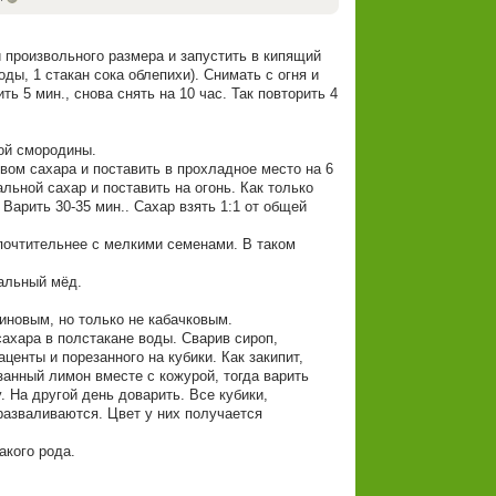
и произвольного размера и запустить в кипящий
воды, 1 стакан сока облепихи). Снимать с огня и
ть 5 мин., снова снять на 10 час. Так повторить 4
ой смородины.
вом сахара и поставить в прохладное место на 6
тальной сахар и поставить на огонь. Как только
 Варить 30-35 мин.. Сахар взять 1:1 от общей
почтительнее с мелкими семенами. В таком
ральный мёд.
иновым, но только не кабачковым.
сахара в полстакане воды. Сварив сироп,
аценты и порезанного на кубики. Как закипит,
анный лимон вместе с кожурой, тогда варить
. На другой день доварить. Все кубики,
разваливаются. Цвет у них получается
акого рода.