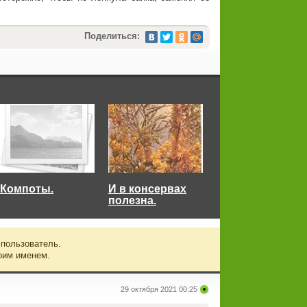
Поделиться:
Компоты.
И в консервах
полезна.
 пользователь.
оим именем.
29 октября 2021 00:25