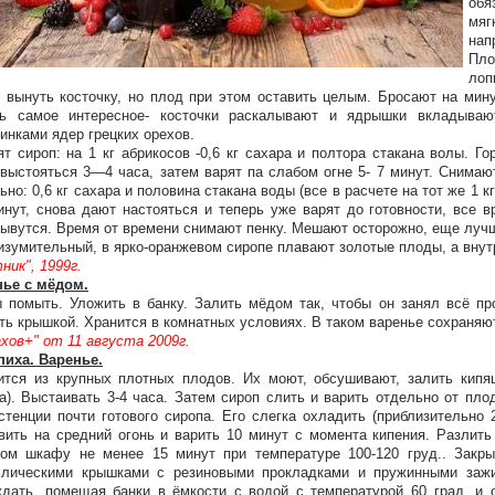
обя
мяг
нап
Пло
лоп
 вынуть косточку, но плод при этом оставить целым. Бросают на ми
рь самое интересное- косточки раскалывают и ядрышки вкладыва
инками ядер грецких орехов.
ят сироп: на 1 кг абрикосов -0,6 кг сахара и полтора стакана волы. 
выстояться 3—4 часа, затем варят па слабом огне 5- 7 минут. Снимаю
ьно: 0,6 кг сахара и половина стакана воды (все в расчете на тот же 1 
инут, снова дают настояться и теперь уже варят до готовности, все 
ывутся. Время от времени снимают пенку. Мешают осторожно, еще лучш
изумительный, в ярко-оранжевом сиропе плавают золотые плоды, а вну
ник", 1999г.
нье с мёдом.
 помыть. Уложить в банку. Залить мёдом так, чтобы он занял всё пр
ть крышкой. Хранится в комнатных условиях. В таком варенье сохраняю
хов+" от 11 августа 2009г.
иха. Варенье.
ится из крупных плотных плодов. Их моют, обсушивают, залить кипя
а). Выстаивать 3-4 часа. Затем сироп слить и варить отдельно от пло
стенции почти готового сиропа. Его слегка охладить (приблизительно 
вить на средний огонь и варить 10 минут с момента кипения. Разлить
ом шкафу не менее 15 минут при температуре 100-120 груд.. Закр
ллическими крышками с резиновыми прокладками и пружинными зажи
дать, помещая банки в ёмкости с водой с температурой 60 град. и 