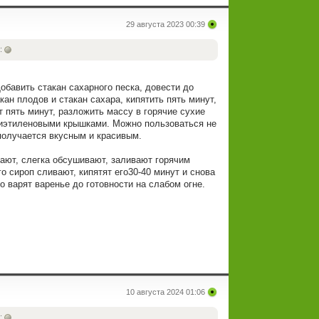
29 августа 2023 00:39
:
обавить стакан сахарного песка, довести до
кан плодов и стакан сахара, кипятить пять минут,
т пять минут, разложить массу в горячие сухие
лиэтиленовыми крышками. Можно пользоваться не
 получается вкусным и красивым.
ают, слегка обсушивают, заливают горячим
о сироп сливают, кипятят его30-40 минут и снова
о варят варенье до готовности на слабом огне.
10 августа 2024 01:06
: