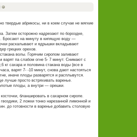
:
но твердые абрикосы, ни в коем случае не мягкие
а. Затем осторожно надрезают по бороздке,
м. Бросают на минуту в кипящую воду —
точки раскалывают и ядрышки вкладывают
ер грецких орехов.
ра стакана волы. Горячим сиропом заливают
 варят па слабом огне 5- 7 минут. Снимают с
6 кг сахара и половина стакана воды (все в
часа, варят 7- -10 минут, снова дают настояться
огне, иначе плоды разварятся и расплывутся.
е лучше просто встряхивать варенье.
олотые плоды, а внутри — орешки.
ь косточки, бланшировать в сахарном сиропе.
н гвоздики, 2 ложки тонко нарезанной лимонной и
мин. до готовности в варенье добавить столовую