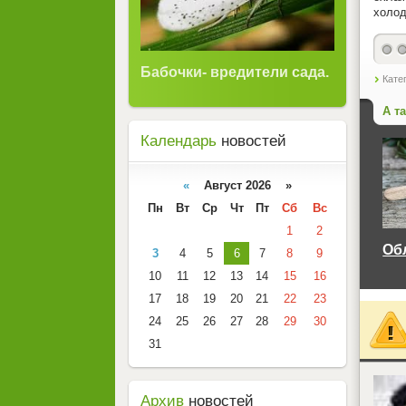
холод
Бабочки- вредители сада.
Кате
А т
Календарь
новостей
«
Август 2026 »
Пн
Вт
Ср
Чт
Пт
Сб
Вс
1
2
Об
3
4
5
6
7
8
9
10
11
12
13
14
15
16
17
18
19
20
21
22
23
24
25
26
27
28
29
30
31
<
Архив
новостей