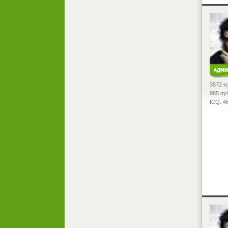
<
3572 к
985 пу
ICQ: 4
<