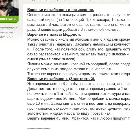
Варенье из кабачков и патиссонов.
Овощи очистить от кожицы и семян, разрезать на кусочк
сахарный сироп (на 1 кг овощей- 1,2 кг сахара, 1 стакан 
выстаивать 8 час. Затем снова поставить на огонь, кипяти
омментария
раза. В конце варки добавить 3 г лимонной кислоты.
бликаций
Варенье из тыквы Медовой.
81015957
Можно сварить с кислыми яблоками или с ягодами красн
Тыкву очистить, нарезать. Засыпать небольшим количест
ч.. После того, как появится сок, слить его, добавить ос
сахар растворится и закипит, засыпать тыкву с яблоками.
смеси (тыква плюс яблоки).
Яблоки можно заменить красной смородиной, сорта пред
случае семена из плодов можно и не извлекать.
Тыквенное варенье по вкусу и аромату- прямо-таки нату
Варенье из кабачков. (Золотистый).
Это варенье можно было бы назвать ананасовым, апельс
Делается так: в посуде для варки варенья развести 1 кг 
положить в него 1 кг кабачка, очищенного от кожуры и пл
варить содержимое 20 мин.. Можно добавить мелко нарез
ещё 10 мин.. Затем снять с огня и поставить на выдержку
пропитавшись сахаром и лимонов, остаются целыми, не 
золотистый, жидкая масса по виду прозрачная.
Варить варенье 45 мин.. Хранится, как и любой продукт т
--------------------