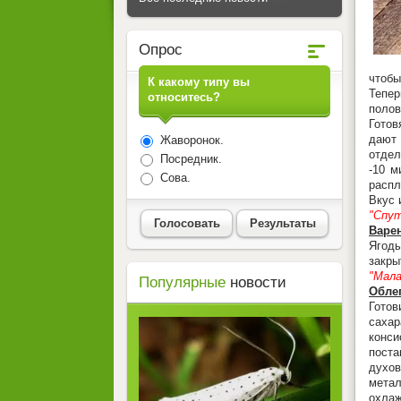
Опрос
чтобы
К какому типу вы
Тепе
относитесь?
полов
Готов
дают 
Жаворонок.
отдел
Посредник.
-10 м
Сова.
распл
Вкус 
"Спут
Голосовать
Результаты
Варе
Ягоды
закры
"Мала
Популярные
новости
Облеп
Готов
сахар
конси
поста
духов
мета
охлаж