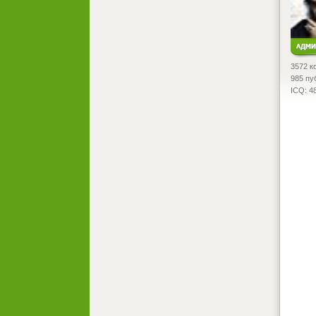
3572 к
985 пу
ICQ: 4