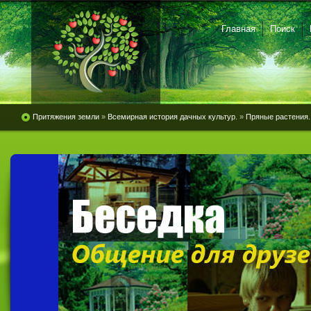
Главная
Поиск
Притяжения земли
»
Всемирная история дачных культур.
»
Пряные растения.