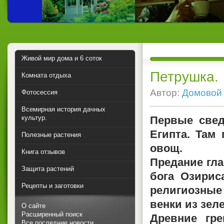
Живой мир дома и 6 соток
Петрушка.
Комната отдыха
Автор:
Домовой
Фотосессия
Всемирная история дачных
культур.
Первые свед
Египта. Там
Полезные растения
овощ.
Книга отзывов
Предание гла
Защита растений
бога Озирис
Рецепты и заготовки
религиозные
венки из зел
О сайте
Расширенный поиск
Древние гре
Все последние новости