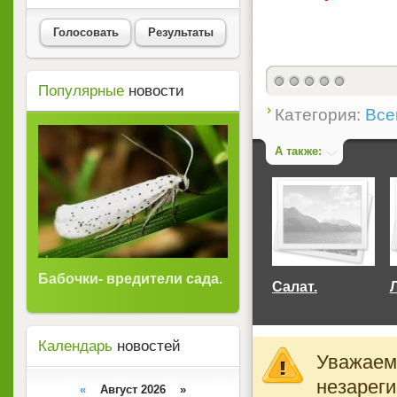
Голосовать
Результаты
Популярные
новости
Категория:
Все
А также:
Бабочки- вредители сада.
Салат.
Л
Календарь
новостей
Уважаемы
незареги
«
Август 2026 »