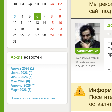
Мы реко
Пн
Вт
Ср
Чт
Пт
Сб
Вс
сайт под
1
2
3
4
5
6
7
8
9
10
11
12
13
14
15
16
<
Д
17
18
19
20
21
22
23
Г
24
25
26
27
28
29
30
31
П
Э
п
Архив
новостей
3572 комментария
985 публикаций
---
ICQ: 481015957
Август 2026 (1)
Ес
Июль 2026 (4)
Июнь 2026 (5)
Май 2026 (8)
Апрель 2026 (4)
Информ
Март 2026 (6)
Посетите
Показать / скрыть весь архив
оставлят