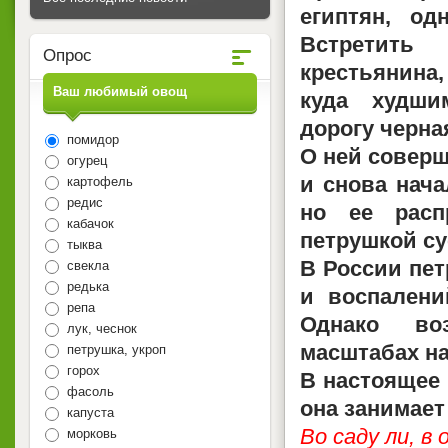
египтян, од
Встретить
Опрос
крестьянина
Ваш любимый овощ
куда худши
дорогу черна
помидор
О ней соверш
огурец
и снова нача
картофель
редис
но ее расп
кабачок
петрушкой су
тыква
В России пет
свекла
редька
и воспалени
репа
Однако во
лук, чеснок
масштабах на
петрушка, укроп
горох
В настоящее 
фасоль
она занимает
капуста
Во саду ли, в
морковь