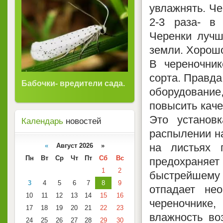
увлажнять. Че
2-3 раза- в
Черенки лучш
земли. Хорошо
В череночни
сорта. Правда
Бабочки- вредители сада.
оборудование
повысить каче
Это установк
Календарь
новостей
распылении н
на листьях 
«
Август 2026 »
Пн
Вт
Ср
Чт
Пт
Сб
Вс
предохраняет 
1
2
быстрейшему
3
4
5
6
7
8
9
отпадает не
10
11
12
13
14
15
16
череночнике
17
18
19
20
21
22
23
влажность во
24
25
26
27
28
29
30