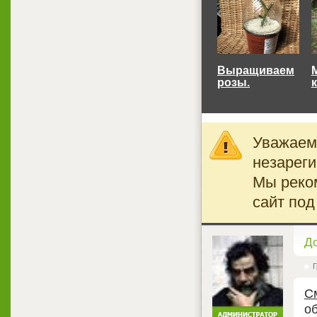
Выращиваем
розы.
к
Уважаемы
незареги
Мы реко
сайт под
<
Д
Г
С
о