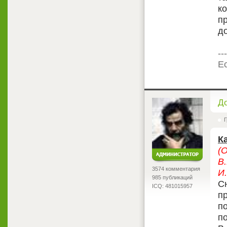
к
пр
д
---
Ес
<
Д
Г
К
(
В.
3574 комментария
И
985 публикаций
С
ICQ: 481015957
п
п
по