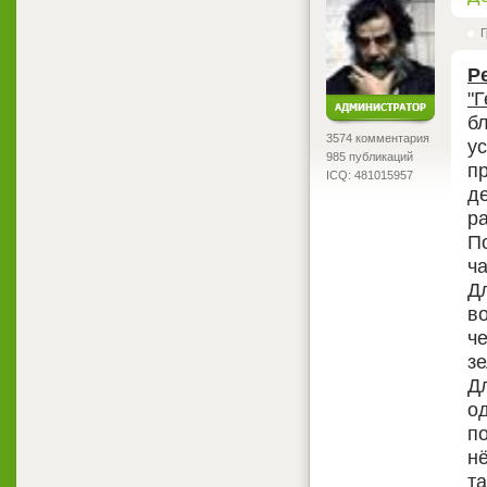
Г
Р
"Г
б
3574 комментария
у
985 публикаций
п
ICQ: 481015957
де
р
П
ча
Дл
в
ч
зе
Д
од
п
нё
т