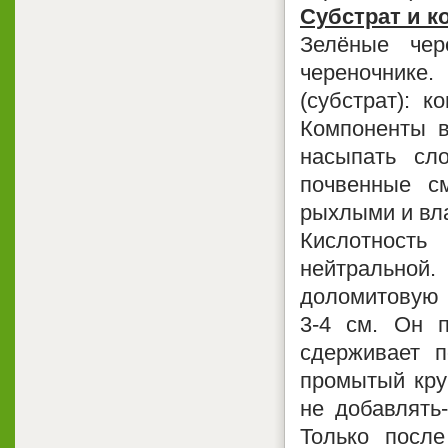
Субстрат и к
Зелёные че
череночнике
(субстрат): 
Компоненты в
насыпать сл
почвенные с
рыхлыми и вл
Кислотность
нейтральной
доломитовую 
3-4 см. Он п
сдерживает п
промытый кру
не добавлять
Только после