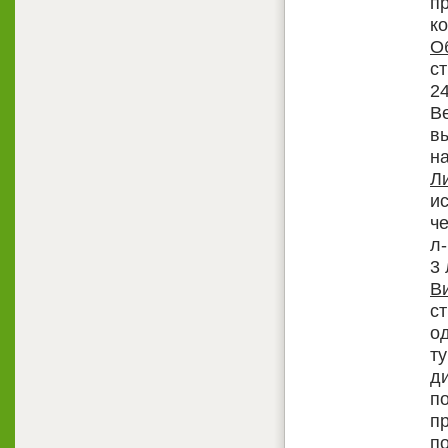
п
к
О
ст
24
В
в
н
Л
и
че
л-
3 
В
с
о
т
д
п
пр
по