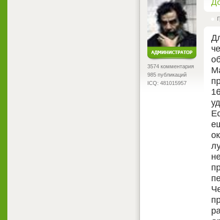
<
Д
Г
Д
ч
о
3574 комментария
М
985 публикаций
п
ICQ: 481015957
1
у
Е
е
о
л
не
пр
п
Ч
п
ра