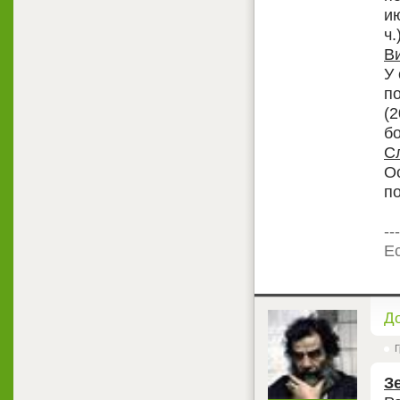
и
ч.
В
У
п
(2
б
С
О
п
---
Ес
<
Д
Г
З