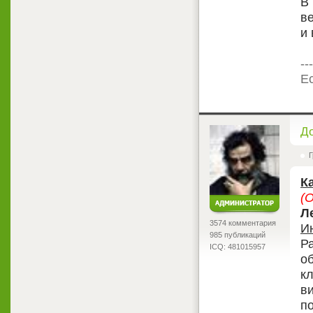
В
в
и
---
Ес
<
Д
Г
К
(
Л
3574 комментария
И
985 публикаций
Р
ICQ: 481015957
о
к
в
по