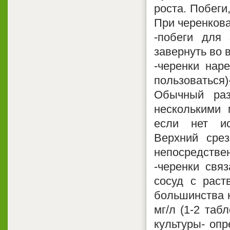
роста. Побеги
При черенков
-побеги для 
завернуть во 
-черенки нар
пользоваться)
Обычный ра
несколькими 
если нет ис
Верхний срез
непосредствен
-черенки связ
сосуд с раст
большинства к
мг/л (1-2 таб
культуры- опр