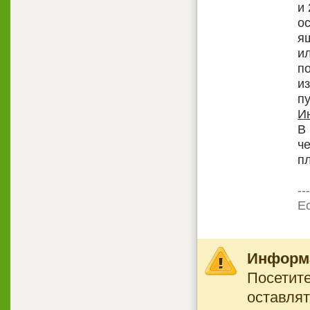
и 
о
я
ил
п
и
п
И
В
ч
пл
---
Ес
Информ
Посетите
оставлят