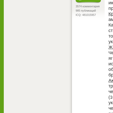
и
3574 комментария
пр
985 публикаций
К
ICQ: 481015957
а
К
с
то
ук
Ж
Ч
я
и
о
бр
А
т
ч
(1
ук
ч