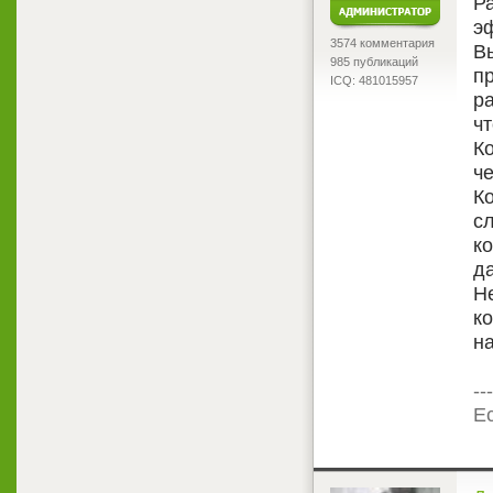
Р
э
3574 комментария
В
985 публикаций
п
ICQ: 481015957
ра
ч
К
ч
К
с
ко
д
Не
к
н
---
Ес