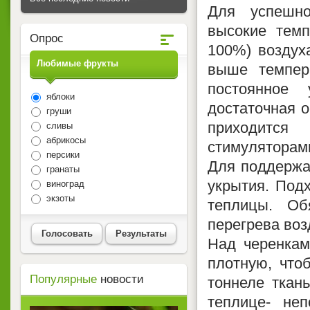
Для успешно
высокие темп
Опрос
100%) воздуха
Любимые фрукты
выше темпер
постоянное 
яблоки
достаточная 
груши
приходится
сливы
абрикосы
стимуляторам
персики
Для поддержа
гранаты
укрытия. Подх
виноград
экзоты
теплицы. Об
перегрева воз
Голосовать
Результаты
Над черенкам
плотную, что
Популярные
новости
тоннеле ткань
теплице- не