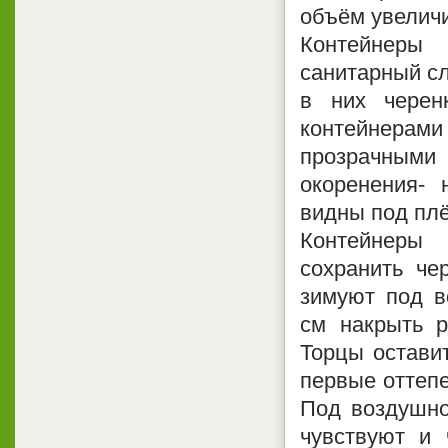
объём увеличит
Контейнеры 
санитарный сл
в них черен
контейнера
прозрачными
окоренения- 
видны под плё
Контейнеры
сохранить че
зимуют под в
см накрыть р
Торцы остави
первые оттепе
Под воздушно
чувствуют и 