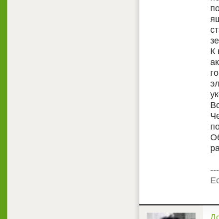
п
я
ст
з
К
ак
го
э
у
В
Ч
п
О
р
---
Ес
<
Д