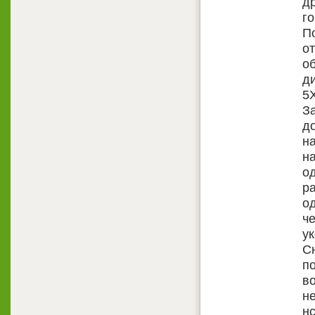
др
го
П
от
о
д
5
З
д
н
на
о
р
о
ч
ук
С
п
во
н
нс