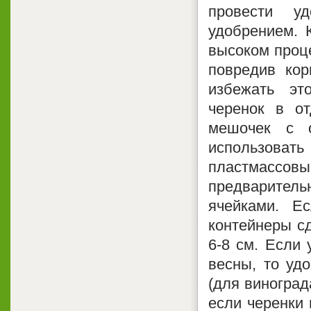
провести у
удобрением. 
высоком проце
повредив кор
избежать эт
черенок в от
мешочек с 
использова
пластмассовы
предваритель
ячейками. Е
контейнеры с
6-8 см. Если 
весны, то уд
(для виноград
если черенки 